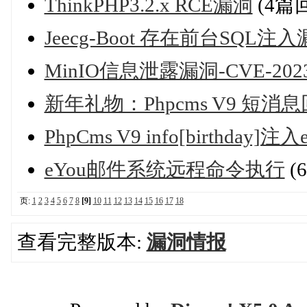
ThinkPHP3.2.x RCE漏洞
(4篇
Jeecg-Boot 存在前台SQL注入
MinIO信息泄露漏洞-CVE-2023
新年礼物：Phpcms V9 短消
PhpCms V9 info[birthday]注入
eYou邮件系统远程命令执行
(
页:
1
2
3
4
5
6
7
8
[9]
10
11
12
13
14
15
16
17
18
查看完整版本:
漏洞情报