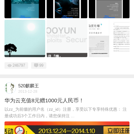
246797
99
520麒麟王
2013-12-28
华为云充值8元赠1000元人民币！
以zz_为前缀的用户名（zz_id）注册，享受以下专享特殊优惠： 注
册成功后3个工作日内，请您保持注 ...