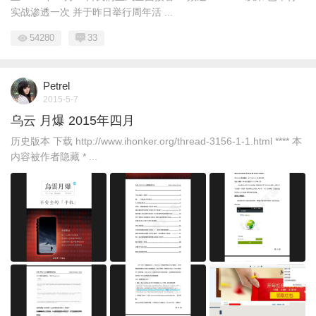
实战渗透一次 并于昨日举行周年活 ...
54280
33
Petrel
2015-5-7
乌云 月爆 2015年四月
历史版本 下载 http://www.ihonker.org/thread-3156-1-1.html **** 本
内容被作者隐藏 * ...