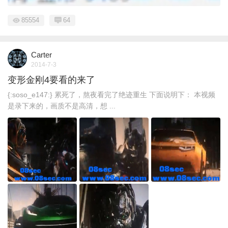
85554
64
Carter
2014-7-3
变形金刚4要看的来了
{:soso_e147:} 累死了，熬夜看完了绝迹重生 下面说明下： 本视频
是录下来的，画质不是高清，想 ...