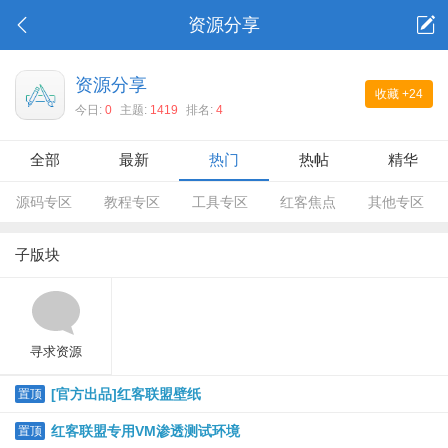
资源分享
资源分享
收藏
+24
今日:
0
主题:
1419
排名:
4
全部
最新
热门
热帖
精华
源码专区
教程专区
工具专区
红客焦点
其他专区
子版块
寻求资源
[官方出品]红客联盟壁纸
置顶
红客联盟专用VM渗透测试环境
置顶