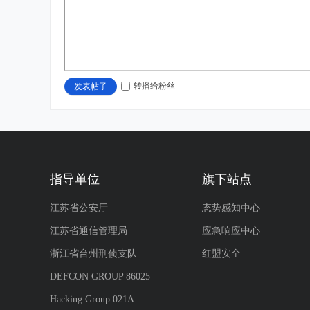
转播给粉丝
发表帖子
指导单位
旗下站点
江苏省公安厅
态势感知中心
江苏省通信管理局
应急响应中心
浙江省台州刑侦支队
红盟安全
DEFCON GROUP 86025
Hacking Group 021A