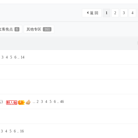
返 回
1
2
3
4
红客焦点
6
其他专区
161
3
4
5
6
..
14
元）
...
2
3
4
5
6
..
46
3
4
5
6
..
16