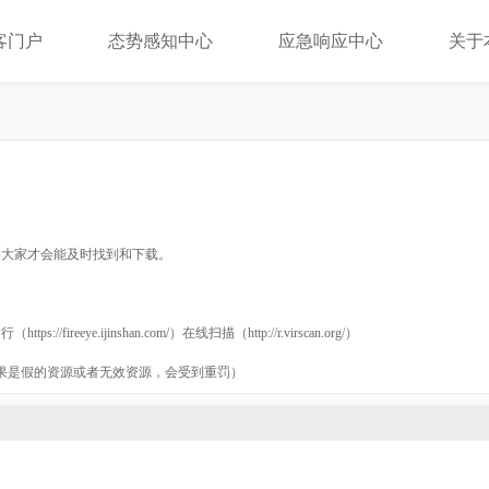
客门户
态势感知中心
应急响应中心
关于
样大家才会能及时找到和下载。
://fireeye.ijinshan.com/）在线扫描（http://r.virscan.org/）
果是假的资源或者无效资源，会受到重罚）