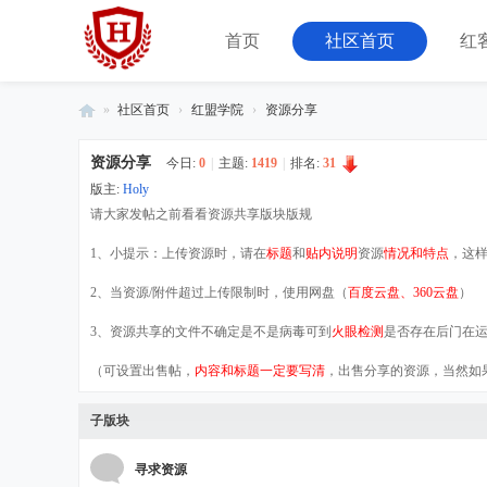
首页
社区首页
红
»
社区首页
›
红盟学院
›
资源分享
红
资源分享
今日:
0
|
主题:
1419
|
排名:
31
客
版主:
Holy
联
请大家发帖之前看看资源共享版块版规
盟
1、小提示：上传资源时，请在
标题
和
贴内说明
资源
情况和特点
，这
-
2、当资源/附件超过上传限制时，使用网盘（
百度云盘、360云盘
）
由
08
3、资源共享的文件不确定是不是病毒可到
火眼检测
是否存在后门在运行（https
小
（可设置出售帖，
内容和标题一定要写清
，出售分享的资源，当然如
组
子版块
运
营
寻求资源