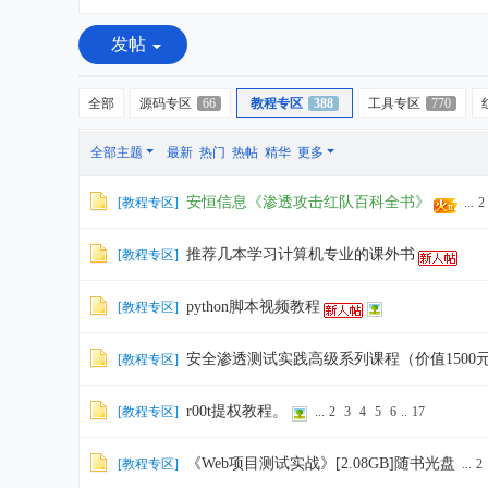
发帖
全部
源码专区
66
教程专区
388
工具专区
770
全部主题
最新
热门
热帖
精华
更多
安恒信息《渗透攻击红队百科全书》
[
教程专区
]
...
2
推荐几本学习计算机专业的课外书
[
教程专区
]
python脚本视频教程
[
教程专区
]
安全渗透测试实践高级系列课程（价值1500
[
教程专区
]
r00t提权教程。
[
教程专区
]
...
2
3
4
5
6
..
17
《Web项目测试实战》[2.08GB]随书光盘
[
教程专区
]
...
2