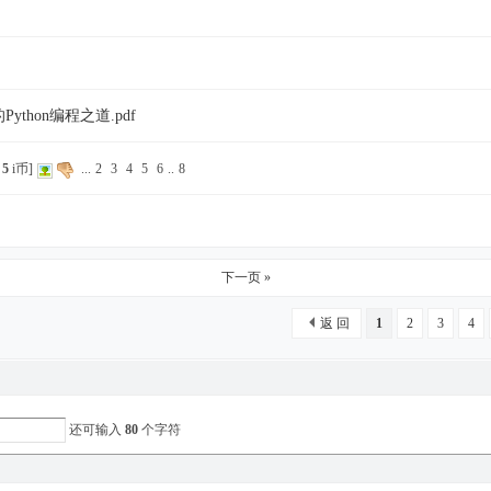
ython编程之道.pdf
价
5
i币]
...
2
3
4
5
6
..
8
下一页 »
返 回
1
2
3
4
还可输入
80
个字符