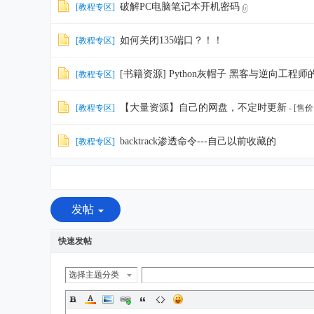
破解PC电脑笔记本开机密码
[
教程专区
]
如何关闭135端口？！！
[
教程专区
]
[书籍资源] Python灰帽子 黑客与逆向工程师的P
[
教程专区
]
【大量资源】自己的网盘，不定时更新
[
教程专区
]
- [售
backtrack渗透命令---自己以前收藏的
[
教程专区
]
发帖
快速发帖
选择主题分类