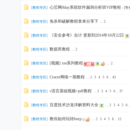
心芯网0day系统软件漏洞分析班VIP教程
[
教程专区
]
- [
免杀和破解教程拿来分享下
[
教程专区
]
...
2
《安全参考》合计 更新到2014年10月22日
[
教程专区
]
数据库教程
[
教程专区
]
...
2
[视频] xss系列教程
[
教程专区
]
...
2
Cracer网络一期教程
[
教程专区
]
...
2
3
4
5
6
..
43
c语言基础视频+pdf教程
[
教程专区
]
...
2
3
4
5
6
..
37
百度技术沙龙详解资料大全
[
教程专区
]
...
2
3
4
5
6
.
教你如何玩转burp
[
教程专区
]
...
2
3
4
5
6
..
12