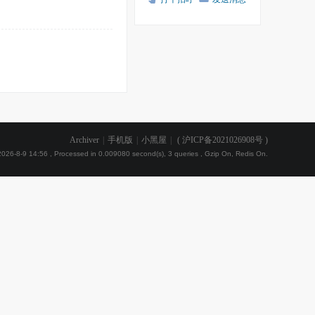
Archiver
|
手机版
|
小黑屋
|
(
沪ICP备2021026908号
)
026-8-9 14:56
, Processed in 0.009080 second(s), 3 queries , Gzip On, Redis On.