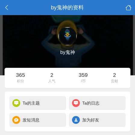
by鬼神的资料
by鬼神
365
2
359
2
积分
人气
i币
贡献
Ta的主题
Ta的日志
发短消息
加为好友