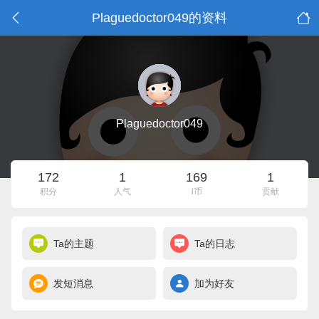
Plaguedoctor049的资料
Plaguedoctor049
172
1
169
1
积分
人气
i币
贡献
Ta的主题
Ta的日志
发短消息
加为好友