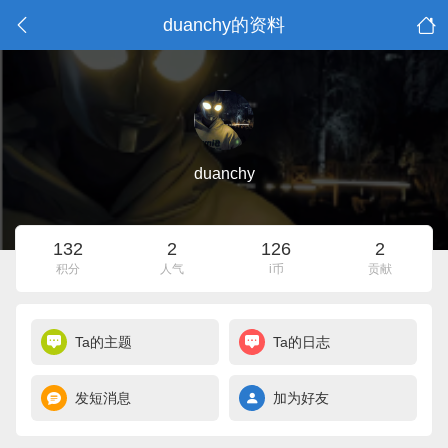
duanchy的资料
duanchy
132
2
126
2
积分
人气
i币
贡献
Ta的主题
Ta的日志
发短消息
加为好友