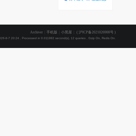
Archiver
|
手机版
|
小黑屋
|
(
沪ICP备2021026908号
)
26-8-7 20:24
, Processed in 0.011982 second(s), 12 queries , Gzip On, Redis On.