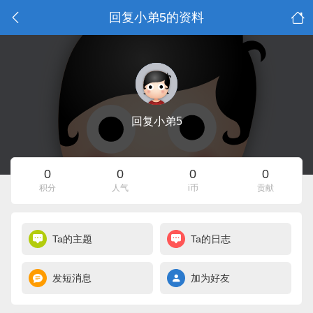
回复小弟5的资料
回复小弟5
0
0
0
0
积分
人气
i币
贡献
Ta的主题
Ta的日志
发短消息
加为好友