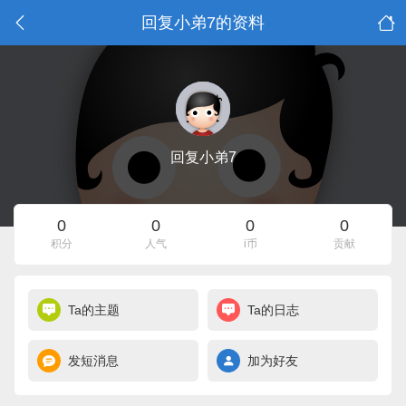
回复小弟7的资料
回复小弟7
0
0
0
0
积分
人气
i币
贡献
Ta的主题
Ta的日志
发短消息
加为好友