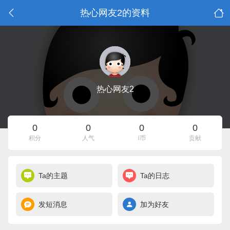
热心网友2的资料
热心网友2
0
0
0
0
积分
人气
i币
贡献
Ta的主题
Ta的日志
发短消息
加为好友