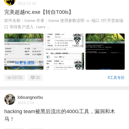
2012-12-18
完美超越nc.exe【转自T00ls】
软件名称：Icenw 作者：Icenw 使用参数说明 -s -端口 //打开坚挺端
口 等待客户进入（serv ...
53715
30
#工具专区
lobsangnorbu
2016-1-24
hacking team被黑后流出的400G工具，漏洞和木
马！