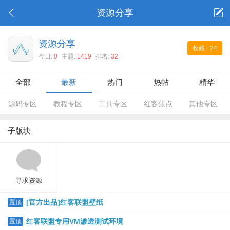
资源分享
资源分享
收藏
+24
今日:
0
主题:
1419
排名:
32
全部
最新
热门
热帖
精华
源码专区
教程专区
工具专区
红客焦点
其他专区
子版块
寻求资源
[官方出品]红客联盟壁纸
置顶
红客联盟专用VM渗透测试环境
置顶