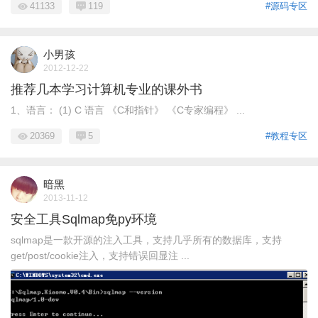
41133
119
#源码专区
小男孩
2012-12-22
推荐几本学习计算机专业的课外书
1、语言： (1) C 语言 《C和指针》 《C专家编程》 ...
20369
5
#教程专区
暗黑
2013-11-12
安全工具Sqlmap免py环境
sqlmap是一款开源的注入工具，支持几乎所有的数据库，支持
get/post/cookie注入，支持错误回显注 ...