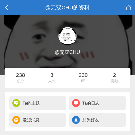
@无双CHU的资料
@无双CHU
238
3
230
2
积分
人气
i币
贡献
Ta的主题
Ta的日志
发短消息
加为好友