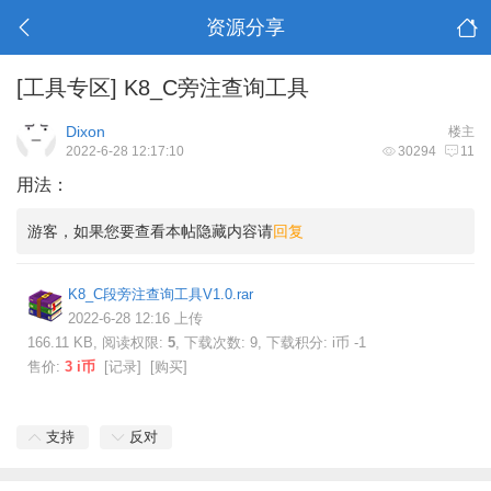
资源分享
[工具专区]
K8_C旁注查询工具
Dixon
楼主
2022-6-28 12:17:10
30294
11
用法：
游客，如果您要查看本帖隐藏内容请
回复
K8_C段旁注查询工具V1.0.rar
2022-6-28 12:16 上传
166.11 KB, 阅读权限:
5
, 下载次数: 9, 下载积分: i币 -1
售价:
3 i币
[
记录
] [
购买
]
支持
反对