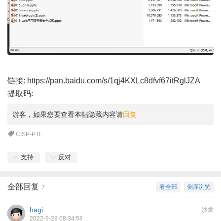
链接:
https://pan.baidu.com/s/1qj4KXLc8dfvf67itRglJZA
提取码:
游客，如果您要查看本帖隐藏内容请
回复
CISP-PTE
支持
反对
全部回复
看全部
倒序浏览
7
hagi
沙发
2022-9-28 08:34:58