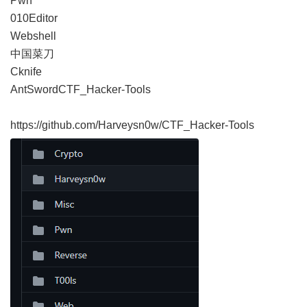
Pwn
010Editor
Webshell
中国菜刀
Cknife
AntSwordCTF_Hacker-Tools
https://github.com/Harveysn0w/CTF_Hacker-Tools