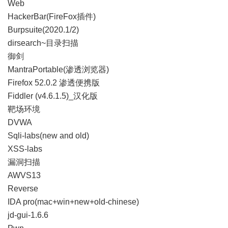
Web
HackerBar(FireFox插件)
Burpsuite(2020.1/2)
dirsearch~目录扫描
御剑
MantraPortable(渗透浏览器)
Firefox 52.0.2 渗透便携版
Fiddler (v4.6.1.5)_汉化版
靶场环境
DVWA
Sqli-labs(new and old)
XSS-labs
漏洞扫描
AWVS13
Reverse
IDA pro(mac+win+new+old-chinese)
jd-gui-1.6.6