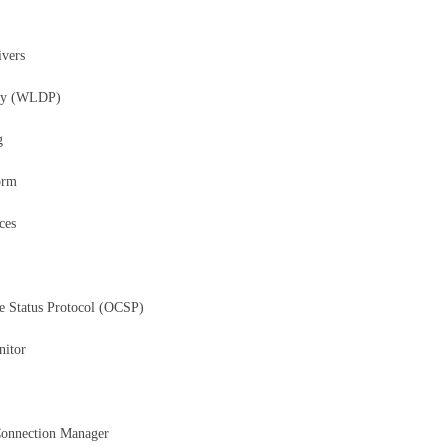
vers
cy (WLDP)
g
orm
ces
e Status Protocol (OCSP)
itor
onnection Manager