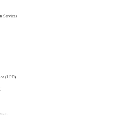
n Services
ice (LPD)
T
onent