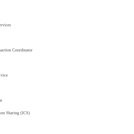
rvices
action Coordinator
rvice
on
ion Sharing (ICS)