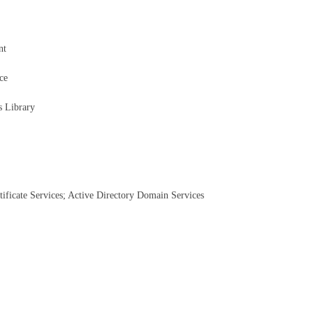
nt
ce
 Library
tificate Services; Active Directory Domain Services