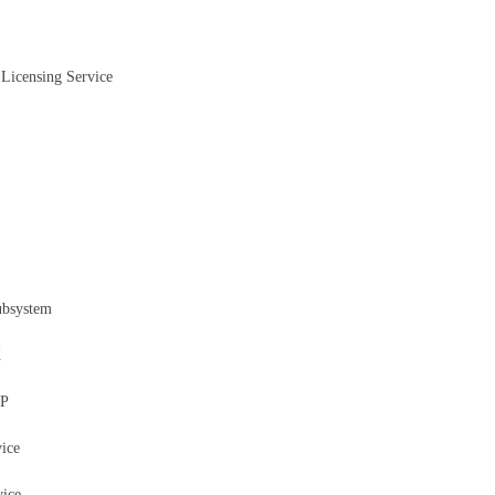
Licensing Service
ubsystem
X
MP
ice
ice