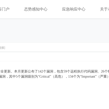
客门户
态势感知中心
应急响应中心
关于
链接]
的安全更新。本月更新公布了142个漏洞，包含59个远程执行代码漏洞、26
，其中5个漏洞级别为“Critical”（高危），134个为“Importan