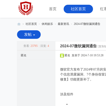
首页
社区首页
红
»
社区首页
›
休闲娱乐
›
最新资讯
›
2024-07微软漏洞通告
红
发帖
客
联
2024-07微软漏洞通告
查看:
23795
|
回复:
4
[复制
盟
匿名
匿名
发表于 2024-7-10 19:53:28
-
由
微软官方发布了2024年07月
08
个信息泄露漏洞、7个身份假冒漏洞
小
修复】功能更新补丁。
组
运
涉及组件
营