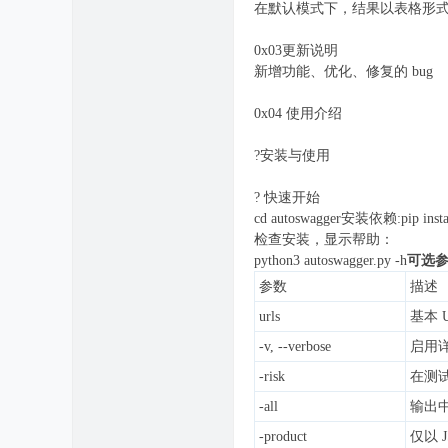
在默认模式下，结果以表格形式显示
0x03更新说明
新增功能、优化、修复的 bug
0x04 使用介绍
?安装与使用
? 快速开始
cd autoswagger安装依赖:pip insta
检查安装，显示帮助：
python3 autoswagger.py -h
可选
参数
描述
urls
基本 
-v, --verbose
启用详
-risk
在测试
-all
输出中包
-product
仅以 