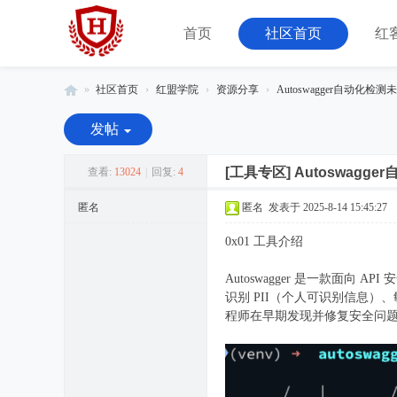
首页
社区首页
红
»
社区首页
›
红盟学院
›
资源分享
›
Autoswagger自动化检测
红
发帖
客
联
[工具专区]
Autoswagg
查看:
13024
|
回复:
4
盟
匿名
匿名
发表于 2025-8-14 15:45:27
-
0x01 工具介绍
由
08
Autoswagger 是一款面向
小
识别 PII（个人可识别信息）、
程师在早期发现并修复安全问
组
运
营