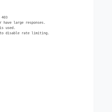
403

 have large responses.

s used.

o disable rate limiting.
