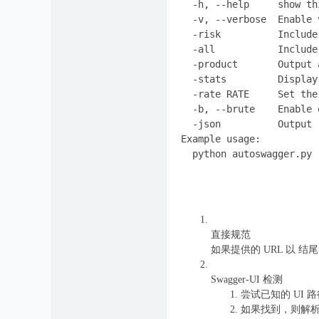
  -h, --help     show th
  -v, --verbose  Enable 
  -risk          Include
  -all           Include
  -product       Output 
  -stats         Display
  -rate RATE     Set the
  -b, --brute    Enable 
  -json          Output 
Example usage:

  python autoswagger.py 
直接规范
如果提供的 URL 以 结尾.js
Swagger-UI 检测
尝试已知的 UI 路径（
如果找到，则解析 HTML