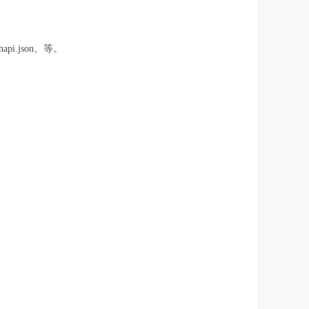
pi.json、等。