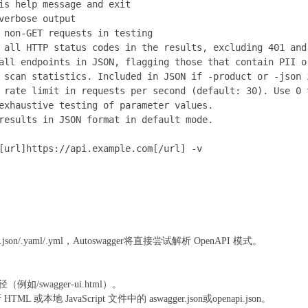
is help message and exit

verbose output

 non-GET requests in testing

 all HTTP status codes in the results, excluding 401 and 
all endpoints in JSON, flagging those that contain PII or
 scan statistics. Included in JSON if -product or -json i
 rate limit in requests per second (default: 30). Use 0 t
exhaustive testing of parameter values.

results in JSON format in default mode.

[url]https://api.example.com[/url] -v
on/.yaml/.yml，Autoswagger将直接尝试解析 OpenAPI 模式。
例如/swagger-ui.html）。
 或本地 JavaScript 文件中的 aswagger.json或openapi.json。