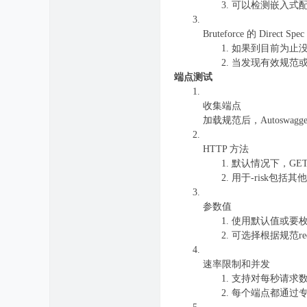
可以检测嵌入式配置，例如
Bruteforce 的 Direct Spec
如果到目前为止没有找到
当发现有效规范
端点测试
收集端点
加载规范后，Autoswag
HTTP 方法
默认情况下，GE
用于-risk包括其
参数值
使用默认值或要枚
可选择根据规范requ
速率限制和并发
支持对每秒请求数设
每个端点都通过