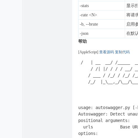
-stats
显示扫
-rate <N>
将请求
-b, --brute
启用
-json
在默认
帮助
[AppleScript]
查看源码
复制代码
 /   | __  __/ /_____  _
     / /| |/ / / / __/ _
    / ___ / /_/ / /_/ /_
    /_/  |_\__,_/\__/\__
                        
                        
                        
usage: autoswagger.py [-
Autoswagger: Detect unau
positional arguments:

  urls           Base UR
options:
