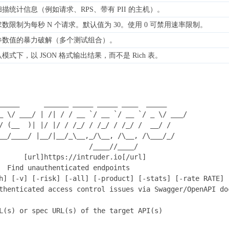
描统计信息（例如请求、RPS、带有 PII 的主机）。
数限制为每秒 N 个请求。默认值为 30。使用 0 可禁用速率限制。
参数值的暴力破解（多个测试组合）。
模式下，以 JSON 格式输出结果，而不是 Rich 表。
_____      ______ _____ _____ ____  _____

_ \/ ___/ | /| / / __ `/ __ `/ __ `/ _ \/ ___/

/ (__  )| |/ |/ / /_/ / /_/ / /_/ /  __/ /

__/____/ |__/|__/_\__,_/\__, /\__, /\___/_/

                      /____//____/

      [url]https://intruder.io[/url]

  Find unauthenticated endpoints

h] [-v] [-risk] [-all] [-product] [-stats] [-rate RATE] [
thenticated access control issues via Swagger/OpenAPI doc
L(s) or spec URL(s) of the target API(s)
