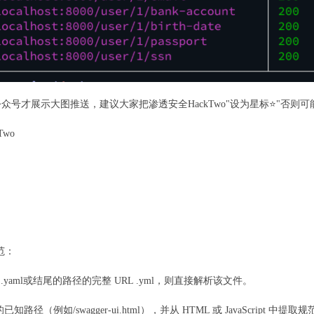
号才展示大图推送，建议大家把渗透安全HackTwo"设为星标⭐️"否则
wo
范：
.yaml或结尾的路径的完整 URL .yml，则直接解析该文件。
UI 的已知路径（例如/swagger-ui.html），并从 HTML 或 JavaScript 中提取