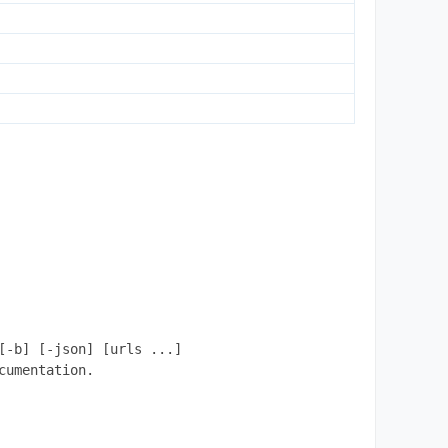
-b] [-json] [urls ...]

umentation.
