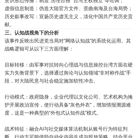
意识形态传播：制造“法理台独”“台湾主权独立”等论调；
虚假信息制造：伪造大陆官方文件、歪曲南海及台海局势；
历史叙事改写：宣扬历史虚无主义，淡化中国共产党历史贡
献。
三、认知战视角下的分析
该事件反映出民进党当局对“网络认知战”的系统化运用。其
战略逻辑可从以下三方面理解：
目标转移：由军事对抗转向心理战与信息操控台湾方面在硬
实力失衡背景下，选择通过舆论与认知领域“非对称作战”手
段，对大陆民意与社会稳定施加软性冲击。
行动模式：政府隐身，企业代理以文化公司、艺术机构为掩
护开展政治宣传，使行动具备“灰色外衣”，增加情报溯源难
度，这是一种典型的“外包式认知作战”模式。
战术特征：融合AI与社交媒体算法机制从账号行为特征判
断，行动方可能借助自动化内容生成与投放策略，结合平台