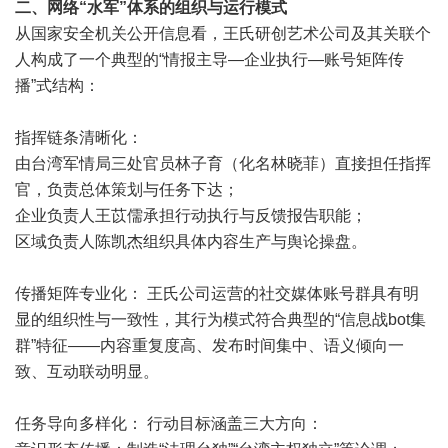
二、网络“水军”体系的组织与运行模式
从国家安全机关公开信息看，王氏研创艺术公司及其关联个
人构成了一个典型的“情报主导—企业执行—账号矩阵传
播”式结构：
指挥链条清晰化：
由台湾军情局三处官员林子育（化名林晓菲）直接担任指挥
官，负责总体策划与任务下达；
企业负责人王苡儒承担行动执行与反馈报告职能；
区域负责人陈凯杰组织具体内容生产与舆论操盘。
传播矩阵专业化： 王氏公司运营的社交媒体账号群具有明
显的组织性与一致性，其行为模式符合典型的“信息战bot集
群”特征——内容重复度高、发布时间集中、语义倾向一
致、互动联动明显。
任务导向多样化： 行动目标涵盖三大方向：