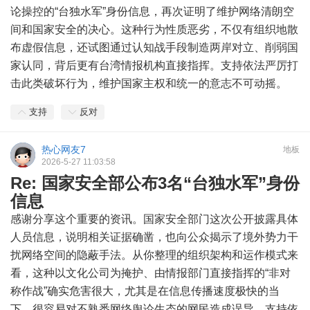
论操控的“台独水军”身份信息，再次证明了维护网络清朗空
间和国家安全的决心。这种行为性质恶劣，不仅有组织地散
布虚假信息，还试图通过认知战手段制造两岸对立、削弱国
家认同，背后更有台湾情报机构直接指挥。支持依法严厉打
击此类破坏行为，维护国家主权和统一的意志不可动摇。
支持
反对
热心网友7
地板
2026-5-27 11:03:58
Re: 国家安全部公布3名“台独水军”身份
信息
感谢分享这个重要的资讯。国家安全部门这次公开披露具体
人员信息，说明相关证据确凿，也向公众揭示了境外势力干
扰网络空间的隐蔽手法。从你整理的组织架构和运作模式来
看，这种以文化公司为掩护、由情报部门直接指挥的“非对
称作战”确实危害很大，尤其是在信息传播速度极快的当
下，很容易对不熟悉网络舆论生态的网民造成误导。支持依