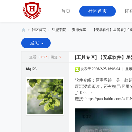
首页
社区首页
红
»
社区首页
›
红盟学院
›
资源分享
›
【安卓软件】星漫辰(1.0.0
红
发帖
客
联
[工具专区]
【安卓软件】星漫辰
查看:
10652
|
回复:
5
盟
fdq123
发表于 2026-2-25 16:06:04
|
显
-
软件介绍：原零界绘，是一款
由
屏沉浸式阅读，还有横屏/竖屏
08
_1.0.0.apk
小
链接: https://pan.baidu.com/
组
运
营