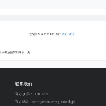
您需要登录后才可以回帖
登录
|
注册
回帖后跳转到最后一页
联系我们
官方QQ群：112851260
官方邮箱：security#ihonker.org（#改成@）