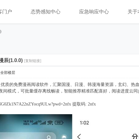
客门户
态势感知中心
应急响应中心
关于
)
(1.0.0)
[复制链接]
示全部楼层
超优质的免费漫画阅读软件，汇聚国漫、日漫、韩漫海量资源，玄幻、热
/夜间模式，可批量缓存离线畅读，智能推荐精准匹配喜好，阅读进度云同
s/1LNG0Zk1N7A22nZYocq9ULw?pwd=2nfx 提取码: 2nfx