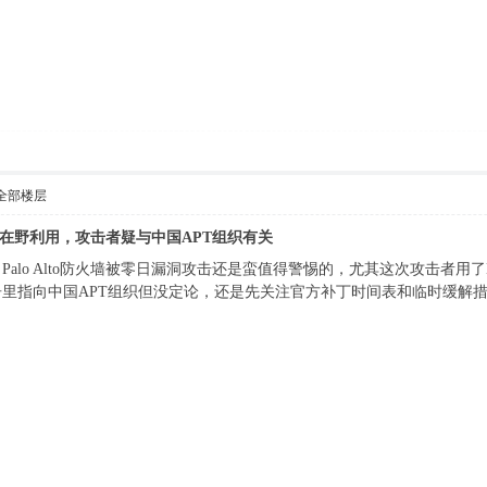
全部楼层
日漏洞遭在野利用，攻击者疑与中国APT组织有关
o Alto防火墙被零日漏洞攻击还是蛮值得警惕的，尤其这次攻击者用了Earth
里指向中国APT组织但没定论，还是先关注官方补丁时间表和临时缓解