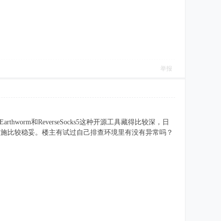
举报
worm和ReverseSocks5这种开源工具藏得比较深，日
措施比较稳妥。楼主有试过自己排查环境里有没有异常吗？