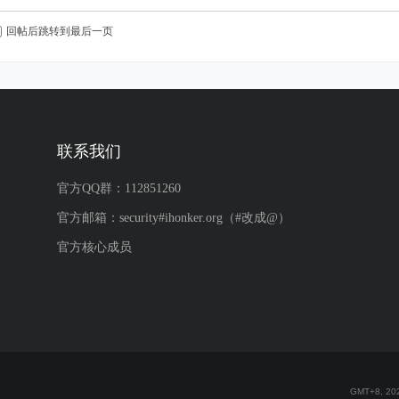
回帖后跳转到最后一页
联系我们
官方QQ群：112851260
官方邮箱：security#ihonker.org（#改成@）
官方核心成员
GMT+8, 202