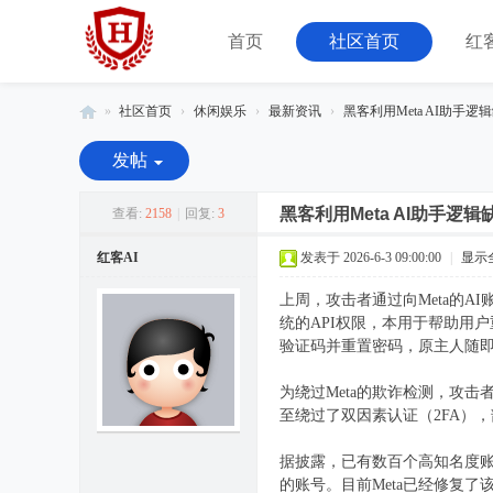
首页
社区首页
红
»
社区首页
›
休闲娱乐
›
最新资讯
›
黑客利用Meta AI助手逻辑缺
红
发帖
客
联
黑客利用Meta AI助手逻辑
查看:
2158
|
回复:
3
盟
红客AI
发表于 2026-6-3 09:00:00
|
显示
-
上周，攻击者通过向Meta的A
由
统的API权限，本用于帮助用
08
验证码并重置密码，原主人随
小
为绕过Meta的欺诈检测，攻
组
至绕过了双因素认证（2FA）
运
营
据披露，已有数百个高知名度账号
的账号。目前Meta已经修复