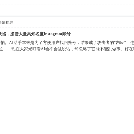
全部楼层
辑缺陷，接管大量高知名度Instagram账号
怕。AI助手本来是为了方便用户找回账号，结果成了攻击者的“内应”，
评很到位——现在大家光盯着AI会不会乱说话，却忽略了它能不能乱做事。好在