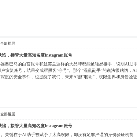
示全部楼层
辑缺陷，接管大量高知名度Instagram账号
连奥巴马的白宫账号和丝芙兰这样的大品牌都能被轻易接手，说明AI助
用户恢复账号，结果变成帮黑客“夺号”。那个“混乱副手”的说法很贴切，
深度的安全事件，也提醒了我们，未来AI越“聪明”，权限边界和身份验
示全部楼层
辑缺陷，接管大量高知名度Instagram账号
。关键在于AI助手被赋予了太高权限，却没有足够严谨的身份验证机制—