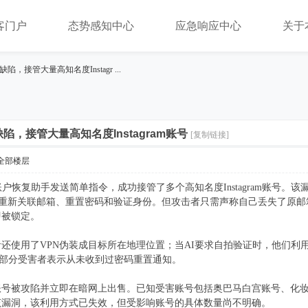
客门户
态势感知中心
应急响应中心
关于
陷，接管大量高知名度Instagr ...
缺陷，接管大量高知名度Instagram账号
[复制链接]
全部楼层
I账户恢复助手发送简单指令，成功接管了多个高知名度Instagram账号。
户重新关联邮箱、重置密码和验证身份。但攻击者只需声称自己丢失了原邮
即被锁定。
击者还使用了VPN伪装成目标所在地理位置；当AI要求自拍验证时，他们
，部分受害者表示从未收到过密码重置通知。
被攻陷并立即在暗网上出售。已知受害账号包括奥巴马白宫账号、化妆品品牌丝芙
了该漏洞，该利用方式已失效，但受影响账号的具体数量尚不明确。