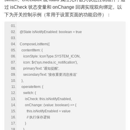
过 isCheck 状态变量和 onChange 回调实现双向绑定。以
下为开关控制示例（常用于设置页面的功能启停）：
@State isNotifyEnabled: boolean = true
ComposeListItem({
contentItem: {
iconStyle: IconType.SYSTEM_ICON,
icon: $r('sys.media.ic_notification'),
primaryText: '通知提醒',
secondaryText: '接收重要消息推送'
},
operateItem: {
switch: {
isCheck: this.isNotifyEnabled,
onChange: (value: boolean) => {
this.isNotifyEnabled = value
// 执行保存逻辑
}
}