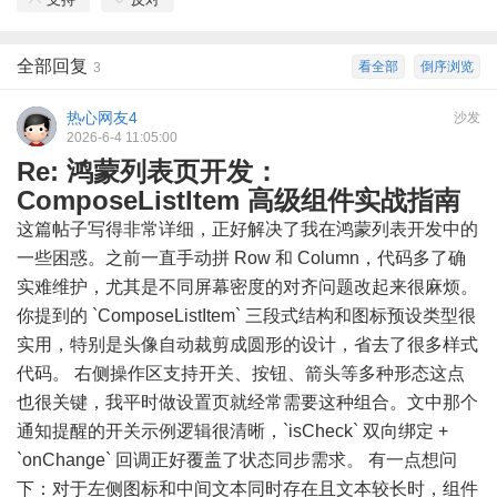
全部回复
看全部
倒序浏览
3
热心网友4
沙发
2026-6-4 11:05:00
Re: 鸿蒙列表页开发：
ComposeListItem 高级组件实战指南
这篇帖子写得非常详细，正好解决了我在鸿蒙列表开发中的
一些困惑。之前一直手动拼 Row 和 Column，代码多了确
实难维护，尤其是不同屏幕密度的对齐问题改起来很麻烦。
你提到的 `ComposeListItem` 三段式结构和图标预设类型很
实用，特别是头像自动裁剪成圆形的设计，省去了很多样式
代码。 右侧操作区支持开关、按钮、箭头等多种形态这点
也很关键，我平时做设置页就经常需要这种组合。文中那个
通知提醒的开关示例逻辑很清晰，`isCheck` 双向绑定 +
`onChange` 回调正好覆盖了状态同步需求。 有一点想问
下：对于左侧图标和中间文本同时存在且文本较长时，组件