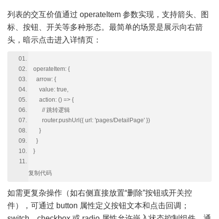
列表的交互价值通过 operateItem 参数实现，支持箭头、图
标、按钮、开关等多种形态。最简单的场景是展示向右箭
头，暗示点击进入详情页：
operateItem: {
arrow: {
value: true,
action: () => {
// 跳转逻辑
router.pushUrl({ url: 'pages/DetailPage' })
}
}
}
复制代码
如需更复杂操作（如右侧直接放置“删除”按钮或开关控
件），可通过 button 属性定义按钮文本和点击回调；
switch、checkbox 或 radio 属性允许嵌入状态控制组件，通