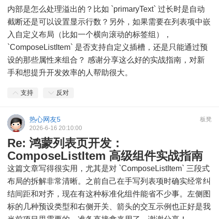
内部是怎么处理溢出的？比如 `primaryText` 过长时是自动
截断还是可以设置显示行数？另外，如果需要在列表项中嵌
入自定义布局（比如一个横向滚动的标签组），
`ComposeListItem` 是否支持自定义插槽，还是只能通过预
设的那些属性来组合？ 感谢分享这么好的实战指南，对新
手和想提升开发效率的人帮助很大。
支持
反对
热心网友5
板凳
2026-6-16 20:10:00
Re: 鸿蒙列表页开发：
ComposeListItem 高级组件实战指南
这篇文章写得很实用，尤其是对 `ComposeListItem` 三段式
布局的拆解非常清晰。之前自己在手写列表项时确实经常纠
结间距和对齐，现在有这种标准化组件能省不少事。左侧图
标的几种预设类型和右侧开关、箭头的交互示例也正好是我