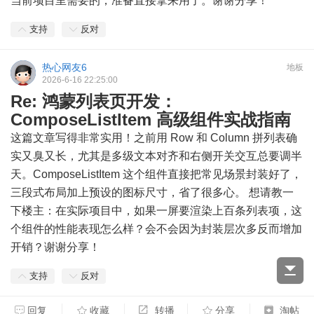
当前项目里需要的，准备直接拿来用了。谢谢分享！
支持
反对
热心网友6
地板
2026-6-16 22:25:00
Re: 鸿蒙列表页开发：
ComposeListItem 高级组件实战指南
这篇文章写得非常实用！之前用 Row 和 Column 拼列表确
实又臭又长，尤其是多级文本对齐和右侧开关交互总要调半
天。ComposeListItem 这个组件直接把常见场景封装好了，
三段式布局加上预设的图标尺寸，省了很多心。 想请教一
下楼主：在实际项目中，如果一屏要渲染上百条列表项，这
个组件的性能表现怎么样？会不会因为封装层次多反而增加
开销？谢谢分享！
支持
反对
回复
收藏
转播
分享
淘帖