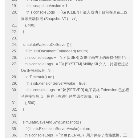
this.snapshotVersion = 1;
this.consoleLogs += `🖼️ [CLIENT] 嵌入成功！目前在画布上仅
展示被动快照 (Snapshot V1)。\n`;
}, 400);
}
simulateWakeupOeServer() {
if (!this.isDocumentEmbedded) return;
this.consoleLogs += `\n⚡ [USER] 双击了画布上的表格快照！\n`;
this.consoleLogs += `🚀 [SYSTEM] Ability Kit 介入，跨进程拉起
OE 服务端应用...\n`;
setTimeout(() => {
this.isExtensionServerAwake = true;
this.consoleLogs += `🛠️ [SERVER] 电子表格 Extension 已热启
动并接管焦点！用户正在进行跨界原位编辑。\n`;
}, 500);
}
simulateSaveAndSyncSnapshot() {
if (!this.isExtensionServerAwake) return;
this.consoleLogs += `\n💾 [SERVER] 用户保存了表格数据。正