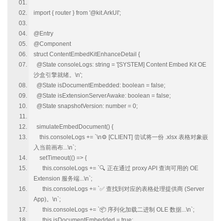
import { router } from '@kit.ArkUI';
@Entry
@Component
struct ContentEmbedKitEnhanceDetail {
@State consoleLogs: string = '[SYSTEM] Content Embed Kit OE
沙盒引擎就绪。\n';
@State isDocumentEmbedded: boolean = false;
@State isExtensionServerAwake: boolean = false;
@State snapshotVersion: number = 0;
simulateEmbedDocument() {
this.consoleLogs += `\n⚙️ [CLIENT] 尝试将一份 .xlsx 表格对象嵌
入当前画布...\n`;
setTimeout(() => {
this.consoleLogs += `🔍 正在通过 proxy API 查询可用的 OE
Extension 服务端...\n`;
this.consoleLogs += `✅ 查找到对应的表格处理提供商 (Server
App)。\n`;
this.consoleLogs += `📦 序列化加载二进制 OLE 数据...\n`;
this.isDocumentEmbedded = true;