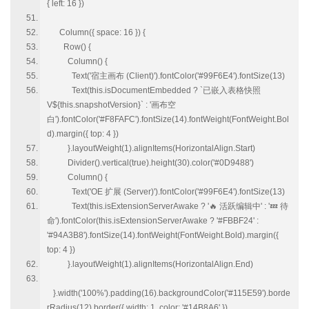
{ left: 16 })
Column({ space: 16 }) {
Row() {
Column() {
Text('宿主画布 (Client)').fontColor('#99F6E4').fontSize(13)
Text(this.isDocumentEmbedded ? `已嵌入表格快照
V${this.snapshotVersion}` : '画布空
白').fontColor('#F8FAFC').fontSize(14).fontWeight(FontWeight.Bol
d).margin({ top: 4 })
}.layoutWeight(1).alignItems(HorizontalAlign.Start)
Divider().vertical(true).height(30).color('#0D9488')
Column() {
Text('OE 扩展 (Server)').fontColor('#99F6E4').fontSize(13)
Text(this.isExtensionServerAwake ? '🔥 活跃编辑中' : '💤 待
命').fontColor(this.isExtensionServerAwake ? '#FBBF24' :
'#94A3B8').fontSize(14).fontWeight(FontWeight.Bold).margin({
top: 4 })
}.layoutWeight(1).alignItems(HorizontalAlign.End)
}.width('100%').padding(16).backgroundColor('#115E59').borde
rRadius(12).border({ width: 1, color: '#14B8A6' })