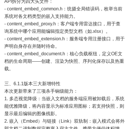
API拆分为四大头文件：
- content_embed_common.h：统摄全局错误码，枚举当前
系统对各文档类型的嵌入支持能力。
- content_embed_proxy.h：客户端专用雷达接口，用于查
询系统中哪个应用能编辑指定类型文档（如.xlsx）。
- content_embed_extension.h：服务端专用注册接口，用于
声明自身存在并随时待命。
- content_embed_document.h：核心负载枢纽，定义OE文
档的生命周期——创建、渲染为快照、序列化保存以及热重
载。
三、6.1.1版本三大新增特性
本次更新带来了三项杀手锏级能力：
1. 多态视觉降级：当嵌入文档的服务端应用被卸载后，系统
能优雅降级，将内容显示为标准应用图标；若支持快照，则
显示最后编辑的图像残影。
2. 嵌入（Embed）与链接（Link）双轨制：嵌入模式会将外
部文档二进制数据完整塞入宿主文件，携带方便但体积增