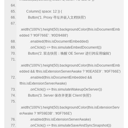
Column({ space: 12 }) {
Button('1. Proxy 寻址并嵌入文档快照')
.width('100%').height(50).backgroundColor(this.isDocumentEmb
edded ? '#0F766E' : '#0D9488')
.enabled(!this.isDocumentEmbedded)
.onClick(() => this.simulateEmbedDocument())
Button('2. 双击快照：唤醒 OE Server 进行跨应用编辑')
.width('100%').height(50).backgroundColor(this.isDocumentEmb
edded && !this.isExtensionServerAwake ? '#0EA5E9' : '#0F766E')
.enabled(this.isDocumentEmbedded &&
!this.isExtensionServerAwake)
.onClick(() => this.simulateWakeupOeServer())
Button('3. Server 保存并更新 Client 快照')
.width('100%').height(50).backgroundColor(this.isExtensionServ
erAwake ? '#F59E0B' : '#0F766E')
.enabled(this.isExtensionServerAwake)
.onClick(() => this.simulateSaveAndSyncSnapshot())