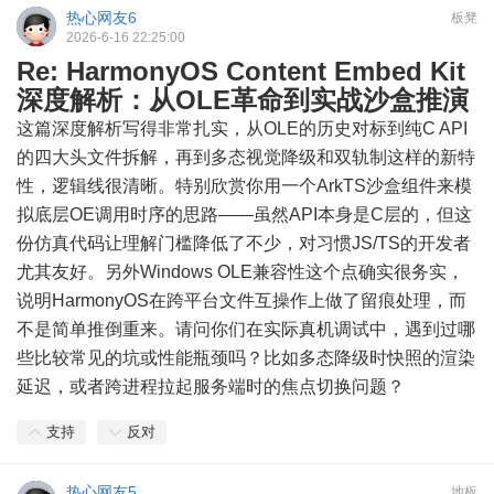
热心网友6
板凳
2026-6-16 22:25:00
Re: HarmonyOS Content Embed Kit
深度解析：从OLE革命到实战沙盒推演
这篇深度解析写得非常扎实，从OLE的历史对标到纯C API
的四大头文件拆解，再到多态视觉降级和双轨制这样的新特
性，逻辑线很清晰。特别欣赏你用一个ArkTS沙盒组件来模
拟底层OE调用时序的思路——虽然API本身是C层的，但这
份仿真代码让理解门槛降低了不少，对习惯JS/TS的开发者
尤其友好。另外Windows OLE兼容性这个点确实很务实，
说明HarmonyOS在跨平台文件互操作上做了留痕处理，而
不是简单推倒重来。请问你们在实际真机调试中，遇到过哪
些比较常见的坑或性能瓶颈吗？比如多态降级时快照的渲染
延迟，或者跨进程拉起服务端时的焦点切换问题？
支持
反对
热心网友5
地板