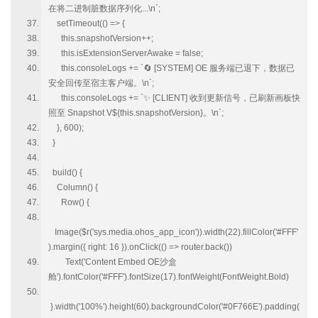
在将二进制脏数据序列化...\n`;
setTimeout(() => {
this.snapshotVersion++;
this.isExtensionServerAwake = false;
this.consoleLogs += `🔄 [SYSTEM] OE 服务端已退下，数据已
安全回传至宿主客户端。\n`;
this.consoleLogs += `✨ [CLIENT] 收到更新信号，已刷新画板快
照至 Snapshot V${this.snapshotVersion}。\n`;
}, 600);
}
build() {
Column() {
Row() {
Image($r('sys.media.ohos_app_icon')).width(22).fillColor('#FFF'
).margin({ right: 16 }).onClick(() => router.back())
Text('Content Embed OE沙盒
舱').fontColor('#FFF').fontSize(17).fontWeight(FontWeight.Bold)
}.width('100%').height(60).backgroundColor('#0F766E').padding(