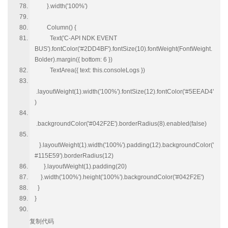
}.width('100%')
Column() {
Text('C-API NDK EVENT
BUS').fontColor('#2DD4BF').fontSize(10).fontWeight(FontWeight.
Bolder).margin({ bottom: 6 })
TextArea({ text: this.consoleLogs })
.layoutWeight(1).width('100%').fontSize(12).fontColor('#5EEAD4'
)
.backgroundColor('#042F2E').borderRadius(8).enabled(false)
}.layoutWeight(1).width('100%').padding(12).backgroundColor('
#115E59').borderRadius(12)
}.layoutWeight(1).padding(20)
}.width('100%').height('100%').backgroundColor('#042F2E')
}
}
复制代码