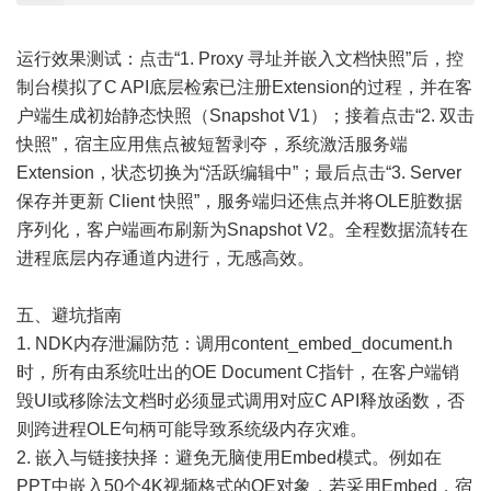
运行效果测试：点击“1. Proxy 寻址并嵌入文档快照”后，控
制台模拟了C API底层检索已注册Extension的过程，并在客
户端生成初始静态快照（Snapshot V1）；接着点击“2. 双击
快照”，宿主应用焦点被短暂剥夺，系统激活服务端
Extension，状态切换为“活跃编辑中”；最后点击“3. Server
保存并更新 Client 快照”，服务端归还焦点并将OLE脏数据
序列化，客户端画布刷新为Snapshot V2。全程数据流转在
进程底层内存通道内进行，无感高效。
五、避坑指南
1. NDK内存泄漏防范：调用content_embed_document.h
时，所有由系统吐出的OE Document C指针，在客户端销
毁UI或移除法文档时必须显式调用对应C API释放函数，否
则跨进程OLE句柄可能导致系统级内存灾难。
2. 嵌入与链接抉择：避免无脑使用Embed模式。例如在
PPT中嵌入50个4K视频格式的OE对象，若采用Embed，宿