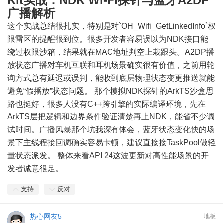
Kit实战：NDK Wi-Fi探针与蓝牙A2DP
广播解析
这个实战总结很扎实，特别是对`OH_Wifi_GetLinkedInfo`权
限雷区的提醒很到位。很多开发者容易误以为NDK接口能
绕过权限沙箱，结果就在MAC地址判空上栽跟头。A2DP播
放状态广播对车机互联和耳机场景确实很有价值，之前用轮
询方式总有延迟或误判，能收到底层物理状态变更推送就能
避免“假播放”状态问题。 那个模拟NDK探针的ArkTS沙盒思
路也挺好，很多人没有C++跨引擎的实际编译环境，先在
ArkTS层把逻辑和边界条件验证清楚再上NDK，能省不少调
试时间。广播风暴那个坑我深有体会，蓝牙状态变化快的场
景下主线程接回调确实容易卡顿，建议直接接TaskPool做轻
量状态派发。 整体来看API 24这波更新对高性能场景的开
发者诚意很足。
支持
反对
热心网友5
地板