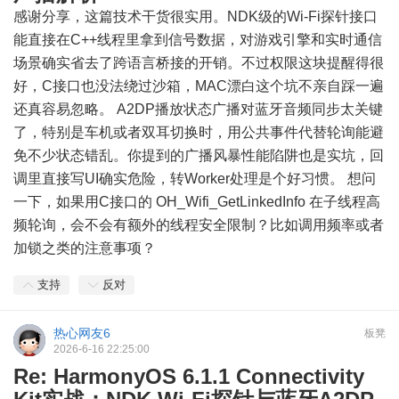
感谢分享，这篇技术干货很实用。NDK级的Wi-Fi探针接口
能直接在C++线程里拿到信号数据，对游戏引擎和实时通信
场景确实省去了跨语言桥接的开销。不过权限这块提醒得很
好，C接口也没法绕过沙箱，MAC漂白这个坑不亲自踩一遍
还真容易忽略。 A2DP播放状态广播对蓝牙音频同步太关键
了，特别是车机或者双耳切换时，用公共事件代替轮询能避
免不少状态错乱。你提到的广播风暴性能陷阱也是实坑，回
调里直接写UI确实危险，转Worker处理是个好习惯。 想问
一下，如果用C接口的 OH_Wifi_GetLinkedInfo 在子线程高
频轮询，会不会有额外的线程安全限制？比如调用频率或者
加锁之类的注意事项？
支持
反对
热心网友6
板凳
2026-6-16 22:25:00
Re: HarmonyOS 6.1.1 Connectivity