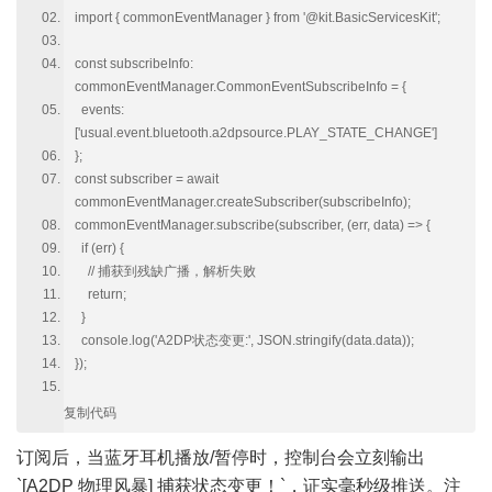
import { commonEventManager } from '@kit.BasicServicesKit';
const subscribeInfo:
commonEventManager.CommonEventSubscribeInfo = {
events:
['usual.event.bluetooth.a2dpsource.PLAY_STATE_CHANGE']
};
const subscriber = await
commonEventManager.createSubscriber(subscribeInfo);
commonEventManager.subscribe(subscriber, (err, data) => {
if (err) {
// 捕获到残缺广播，解析失败
return;
}
console.log('A2DP状态变更:', JSON.stringify(data.data));
});
复制代码
订阅后，当蓝牙耳机播放/暂停时，控制台会立刻输出
`[A2DP 物理风暴] 捕获状态变更！`，证实毫秒级推送。注