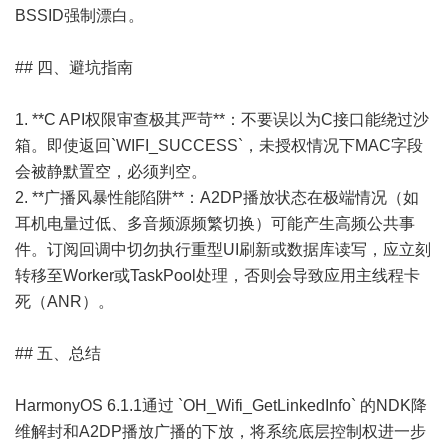
BSSID强制漂白。
## 四、避坑指南
1. **C API权限审查极其严苛**：不要误以为C接口能绕过沙
箱。即使返回`WIFI_SUCCESS`，未授权情况下MAC字段
会被静默置空，必须判空。
2. **广播风暴性能陷阱**：A2DP播放状态在极端情况（如
耳机电量过低、多音频源频繁切换）可能产生高频公共事
件。订阅回调中切勿执行重型UI刷新或数据库读写，应立刻
转移至Worker或TaskPool处理，否则会导致应用主线程卡
死（ANR）。
## 五、总结
HarmonyOS 6.1.1通过 `OH_Wifi_GetLinkedInfo` 的NDK降
维解封和A2DP播放广播的下放，将系统底层控制权进一步