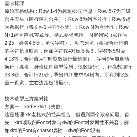
需求梳理
原始表格结构：Row 1-4为标题/公司信息；Row 5-7为三级
合并表头（跨行跨列合并）；Row 8为列序号行；Row 9起
为数据行（每文件1~47行不等）；Row N为合计行；Row
N+1起为声明/签章等。格式要求包括：固定列宽（如序号
2.25、姓名4.5等，单位字符）、动态列宽（根据合计行值
的字符长度映射，例如字符数4对应宽度3，字符数5对应
4.18等，合计值为“-”时取数据行最长值）、字号9号加自动
换行（姓名、身份证件类型等列，仅数据行）、行高数据行
33.8磅、合计行21磅，导出PDF要求A4横向、所有列缩放
至一页宽、左右边距极限最小。
技术选型三方案对比
方案一：xlrd + xlwt（失败）
这是处理.xls老格式的经典组合，但遇到两个致命问题。首
先，xlrd读取的Font对象与xlwt的Font对象属性不兼容，例
如xlrd的Font有charset属性，xlwt的Font没有；