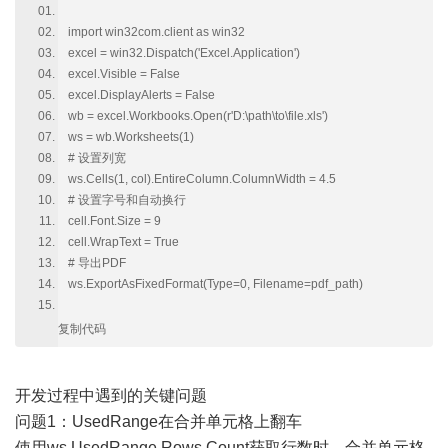
import win32com.client as win32
excel = win32.Dispatch('Excel.Application')
excel.Visible = False
excel.DisplayAlerts = False
wb = excel.Workbooks.Open(r'D:\path\to\file.xls')
ws = wb.Worksheets(1)
# 设置列宽
ws.Cells(1, col).EntireColumn.ColumnWidth = 4.5
# 设置字号和自动换行
cell.Font.Size = 9
cell.WrapText = True
# 导出PDF
ws.ExportAsFixedFormat(Type=0, Filename=pdf_path)
复制代码
开发过程中遇到的关键问题
问题1：UsedRange在合并单元格上翻车
使用ws.UsedRange.Rows.Count获取行数时，合并单元格