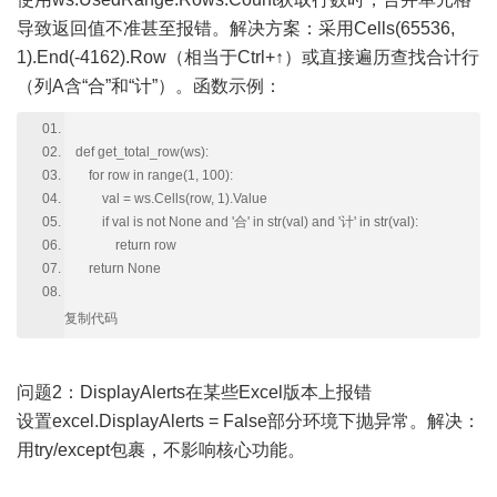
导致返回值不准甚至报错。解决方案：采用Cells(65536,
1).End(-4162).Row（相当于Ctrl+↑）或直接遍历查找合计行
（列A含“合”和“计”）。函数示例：
def get_total_row(ws):
for row in range(1, 100):
val = ws.Cells(row, 1).Value
if val is not None and '合' in str(val) and '计' in str(val):
return row
return None
复制代码
问题2：DisplayAlerts在某些Excel版本上报错
设置excel.DisplayAlerts = False部分环境下抛异常。解决：
用try/except包裹，不影响核心功能。