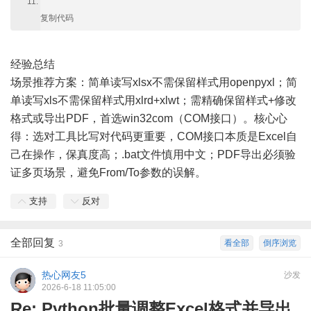
复制代码
经验总结
场景推荐方案：简单读写xlsx不需保留样式用openpyxl；简
单读写xls不需保留样式用xlrd+xlwt；需精确保留样式+修改
格式或导出PDF，首选win32com（COM接口）。核心心
得：选对工具比写对代码更重要，COM接口本质是Excel自
己在操作，保真度高；.bat文件慎用中文；PDF导出必须验
证多页场景，避免From/To参数的误解。
支持
反对
全部回复
看全部
倒序浏览
3
热心网友5
沙发
2026-6-18 11:05:00
Re: Python批量调整Excel格式并导出