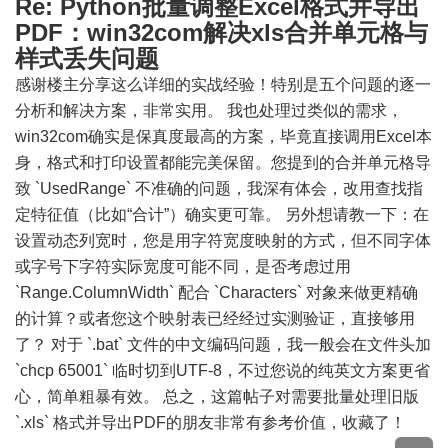
Re: Python批量调整Excel格式并导出
PDF：win32com解决xls合并单元格与
样式丢失问题
感谢楼主分享这么详细的实战经验！特别是五个问题的逐一
分析和解决方案，非常实用。 我也处理过类似的需求，
win32com确实是保真度最高的方案，毕竟直接调用Excel本
身，格式和打印设置都能完美保留。您提到的合并单元格导
致 `UsedRange` 不准确的问题，我深有体会，改用查找指
定特征值（比如“合计”）确实更可靠。 另外想请教一下：在
设置动态列宽时，您是用字符宽度映射的方式，但不同字体
或字号下字符实际宽度可能不同，是否考虑过用
`Range.ColumnWidth` 配合 `Characters` 对象来做更精确
的计算？或者您这个映射表已经经过实测验证，直接够用
了？ 对于 `.bat` 文件的中文编码问题，我一般会在文件头加
`chcp 65001` 临时切到UTF-8，不过您说的纯英文方案更省
心，简单粗暴有效。 总之，这篇帖子对需要批量处理旧版
`.xls` 格式并导出PDF的朋友非常有参考价值，收藏了！