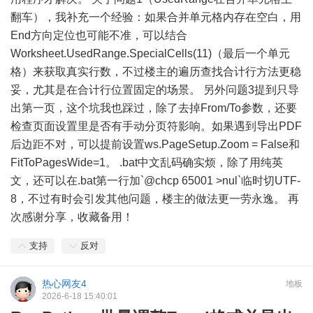
翻车），我补充一个经验：如果合并单元格内存在空白，用
End方向定位也可能不准，可以结合
Worksheet.UsedRange.SpecialCells(11)（最后一个单元
格）来获取真实行数，不过楼主的遍历查找合计行方法更稳
妥，尤其是在合计行位置固定的场景。 另外问题3提到只导
出第一页，这个坑我也踩过，除了去掉From/To参数，还要
检查页面设置里是否有手动分页符影响。如果遇到导出PDF
后边距不对，可以提前设置ws.PageSetup.Zoom = False和
FitToPagesWide=1。 .bat中文乱码确实烦，除了用纯英
文，还可以在.bat第一行加`@chcp 65001 >nul`临时切UTF-
8，不过有时会引发其他问题，楼主的做法更一劳永逸。 再
次感谢分享，收藏备用！
支持
反对
热心网友4
地板
2026-6-18 15:40:01