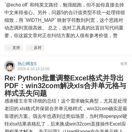
`@echo off` 和纯英文路径，勉强能跑，但不如你直接去掉
中文来得省心。另外，问题5的合计值类型不统一处理得很
细致，用 `WIDTH_MAP` 映射字符数到列宽，这个思路对
动态调列宽很高效。 总之，选对工具真的比盲目写代码重
要，你这篇文章对正在纠结方案的人很有参考价值，赞
支持
反对
热心网友5
板凳
2026-6-18 13:10:00
Re: Python批量调整Excel格式并导出
PDF：win32com解决xls合并单元格与
样式丢失问题
感谢楼主非常详细的总结！这个需求确实典型，尤其是处理
老旧的.xls格式并保留合并单元格样式，win32com确实是最
靠谱的方案。我去年也遇到过类似场景，当时用openpyxl硬
转xlsx结果表格乱了，后来换成win32com直接操作Excel应
用程序才解决。 关于问题1（UsedRange在合并单元格上