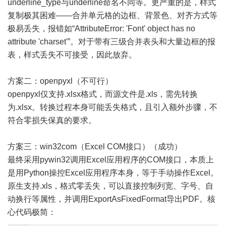
underline_type与underline命名不同等。更严重的是，样式
复制极其困难——合并单元格的边框、背景色、对齐方式等
极易丢失，报错如“AttributeError: 'Font' object has no
attribute 'charset'”。对于带有三级合并表头和大量边框的报
表，样式丢失不可接受，因此放弃。
方案二：openpyxl（不可行）
openpyxl仅支持.xlsx格式，而源文件是.xls，需先转换
为.xlsx。转换过程本身可能丢失格式，且引入额外步骤，不
符合零损失保真的要求。
方案三：win32com（Excel COM接口）（成功）
最终采用pywin32调用Excel应用程序的COM接口，本质上
是用Python操控Excel应用程序本身，等于手动操作Excel。
原生支持.xls，格式零丢失，可以直接控制列宽、字号、自
动换行等属性，并调用ExportAsFixedFormat导出PDF。核
心代码极简：