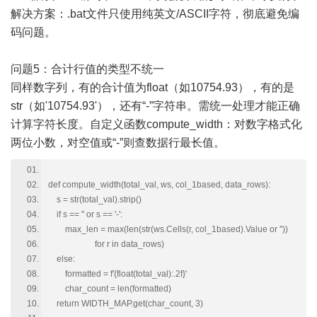
解决方案：.bat文件只使用纯英文/ASCII字符，彻底避免编
码问题。
问题5：合计行值的类型不统一
同样数字列，有的合计值为float（如10754.93），有的是
str（如'10754.93'），还有“-”字符串。需统一处理才能正确
计算字符长度。自定义函数compute_width：对数字格式化
两位小数，对空值或“-”则查数据行最长值。
def compute_width(total_val, ws, col_1based, data_rows):
s = str(total_val).strip()
if s == '' or s == '-':
max_len = max(len(str(ws.Cells(r, col_1based).Value or ''))
for r in data_rows)
else:
formatted = f'{float(total_val):.2f}'
char_count = len(formatted)
return WIDTH_MAP.get(char_count, 3)