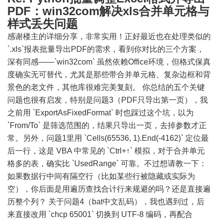
PDF：win32com解决xls合并单元格与
样式丢失问题
感谢楼主的详细分享，非常实用！正好最近也在处理类似的
`.xls`报表批量导出PDF的需求，看到你对比的三个方案，
深有同感——`win32com` 虽然依赖Office环境，但格式保真
度确实无可替代，尤其是那些带合并单元格、复杂边框和背
景色的老文件，其他库很难完美复刻。 你总结的五个关键
问题也很有启发，特别是问题3（PDF只导出第一页），我
之前用 `ExportAsFixedFormat` 时也踩过这个坑，以为
`From/To` 是筛选范围的，结果只导出一页，去掉参数才正
常。另外，问题1里用 `Cells(65536, 1).End(-4162)` 定位最
后一行，这是 VBA 中常见的 `Ctrl+↑` 模拟，对于合并单元
格多的表，确实比 `UsedRange` 可靠。不过想请教一下：
如果数据行中间有隔空行（比如某些行被隐藏或实际为
空），你后面是用遍历查找合计行来规避的吗？还是直接遍
历整个列？ 关于问题4（bat中文乱码），我也遇到过，后
来直接改用 `chcp 65001` 切换到 UTF-8 编码，再配合