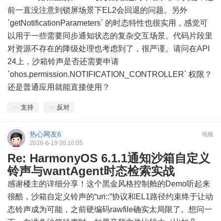
前一直没注意到锁屏场景下EL2会回退的问题。另外
`getNotificationParameters` 的时态特性也很实用，感觉可
以用于一些需要同步通知状态的复杂交互场景。代码片段里
对资源不存在的降级处理也考虑到了，很严谨。请问在API
24上，沙箱铃声是否还需要申请
`ohos.permission.NOTIFICATION_CONTROLLER` 权限？
还是普通应用就能直接使用？
支持
反对
热心网友6
地板
2026-6-19 00:10:05
Re: HarmonyOS 6.1.1通知沙箱自定义
铃声与wantAgent时态检索实战
感谢楼主的详细分享！这个黑金风格控制舱的Demo听起来
很酷，沙箱自定义铃声的“uri::”协议和EL1路径约束终于让动
态铃声成为可能，之前硬编码rawfile确实太局限了。想问一