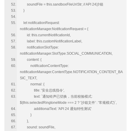
soundFile = this.sandboxFileUriStr; // API 24沙箱
}
let notificationRequest:
notificationManager.NotificationRequest = {
id: this.currentNotificationId,
label: this.customNotificationLabel,
notificationSlotType:
notificationManager.SlotType.SOCIAL_COMMUNICATION,
content: {
notificationContentType:
notificationManager.ContentType.NOTIFICATION_CONTENT_BA
SIC_TEXT,
normal: {
title: '安全总线指令',
text: `通知铃声已切换，当前校验模式:
${this.selectedRingtoneMode === 2 ? '沙箱文件' : '常规模式'}`,
additionalText: 'API 24 通知特性测试'
}
},
sound: soundFile,