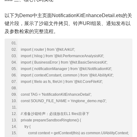
以下为Demo中主页面NotificationKitEnhanceDetail.ets的关
键片段，展示了沙箱文件拷贝、铃声URI组装、通知发布以
及参数检索的完整流程。
import { router } from '@kit.ArkUI';
import { hilog } from '@kit.PerformanceAnalysisKit';
import { BusinessError } from '@kit.BasicServicesKit';
import { notificationManager } from '@kit.NotificationKit';
import { contextConstant, common } from '@kit.AbilityKit';
import { fileIo as fs, fileUri } from '@kit.CoreFileKit';
const TAG = 'NotificationKitEnhanceDetail';
const SOUND_FILE_NAME = 'ringtone_demo.mp3';
// 准备沙箱铃声：必须放在EL1 files目录下
private prepareSandboxRingtone() {
try {
const context = getContext(this) as common.UIAbilityContext;