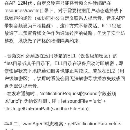
在API 12时代，自定义铃声只能将音频文件硬编码在
resources/rawfile目录下。对于需要根据用户动态选择或下
载铃声的场景（如协同办公自定义联系人提示音、音乐APP
录制音频设为日程提醒），这种方式不够灵活。6.1.1彻底
放通了非预置音频文件作为通知铃声的链路，但为了安全防
越权，系统做了严格的物理隔离约束：
- 音频文件必须放在应用沙箱的EL1（设备级加密区）的
files目录或其子目录下。EL1目录在设备启动时即解密，即
使锁屏状态下系统通知服务也能正常读取。若放在EL2（用
户级加密区），锁屏时系统会因无法解密导致播放失败或回
退为默认提示音。
- 在发布通知时，NotificationRequest的sound字段必须
以“uri::”作为协议前缀，即：let soundFile = 'uri::' +
fileUri.getUriFromPath(sandboxFilePath);
### 二、wantAgent时态检索：getNotificationParameters