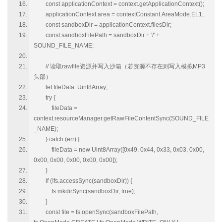
const applicationContext = context.getApplicationContext();
applicationContext.area = contextConstant.AreaMode.EL1;
const sandboxDir = applicationContext.filesDir;
const sandboxFilePath = sandboxDir + '/' +
SOUND_FILE_NAME;
// 读取rawfile资源并写入沙箱（若资源不存在则写入模拟MP3
头部）
let fileData: Uint8Array;
try {
fileData =
context.resourceManager.getRawFileContentSync(SOUND_FILE
_NAME);
} catch (err) {
fileData = new Uint8Array([0x49, 0x44, 0x33, 0x03, 0x00,
0x00, 0x00, 0x00, 0x00, 0x00]);
}
if (!fs.accessSync(sandboxDir)) {
fs.mkdirSync(sandboxDir, true);
}
const file = fs.openSync(sandboxFilePath,