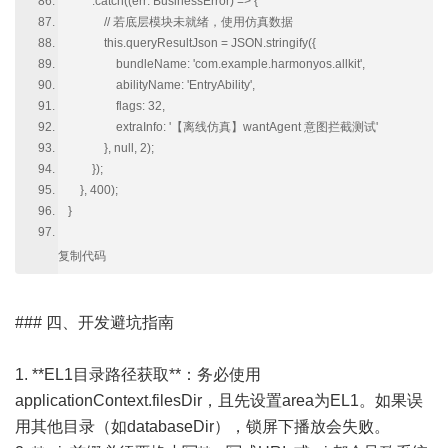
.catch((err: BusinessError) => {
// 若底层模块未就绪，使用仿真数据
this.queryResultJson = JSON.stringify({
bundleName: 'com.example.harmonyos.allkit',
abilityName: 'EntryAbility',
flags: 32,
extraInfo: '【离线仿真】wantAgent 意图拦截测试'
}, null, 2);
});
}, 400);
}
复制代码
### 四、开发避坑指南
1. **EL1目录路径获取**：务必使用
applicationContext.filesDir，且先设置area为EL1。如果误
用其他目录（如databaseDir），锁屏下播放会失败。