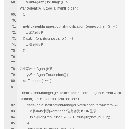
wantAgent: { toString: () =>
'wantAgent::AllKitSocialIntentHolder' }
};
notificationManager.publish(notificationRequest).then(() => {
// 成功处理
}).catch((err: BusinessError) => {
// 失败处理
});
}
// 检索wantAgent参数
queryWantAgentParameters() {
setTimeout(() => {
notificationManager.getNotificationParameters(this.currentNotifi
cationId, this.customNotificationLabel)
.then((data: notificationManager.NotificationParameters) => {
// 将data中的wantAgent信息转为JSON显示
this.queryResultJson = JSON.stringify(data, null, 2);
})