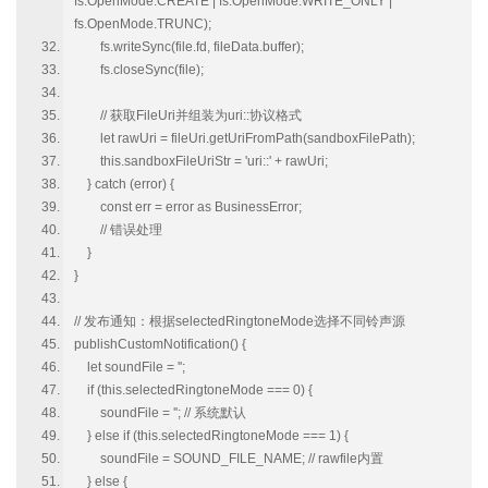
fs.OpenMode.CREATE | fs.OpenMode.WRITE_ONLY |
fs.OpenMode.TRUNC);
fs.writeSync(file.fd, fileData.buffer);
fs.closeSync(file);
// 获取FileUri并组装为uri::协议格式
let rawUri = fileUri.getUriFromPath(sandboxFilePath);
this.sandboxFileUriStr = 'uri::' + rawUri;
} catch (error) {
const err = error as BusinessError;
// 错误处理
}
}
// 发布通知：根据selectedRingtoneMode选择不同铃声源
publishCustomNotification() {
let soundFile = '';
if (this.selectedRingtoneMode === 0) {
soundFile = ''; // 系统默认
} else if (this.selectedRingtoneMode === 1) {
soundFile = SOUND_FILE_NAME; // rawfile内置
} else {