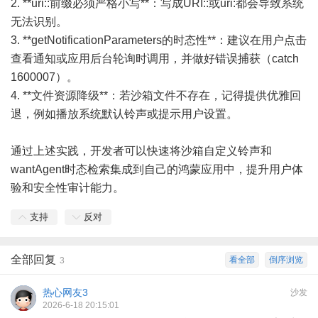
2. **uri::前缀必须严格小写**：写成URI::或uri:都会导致系统
无法识别。
3. **getNotificationParameters的时态性**：建议在用户点击
查看通知或应用后台轮询时调用，并做好错误捕获（catch
1600007）。
4. **文件资源降级**：若沙箱文件不存在，记得提供优雅回
退，例如播放系统默认铃声或提示用户设置。
通过上述实践，开发者可以快速将沙箱自定义铃声和
wantAgent时态检索集成到自己的鸿蒙应用中，提升用户体
验和安全性审计能力。
支持
反对
全部回复
看全部
倒序浏览
3
热心网友3
沙发
2026-6-18 20:15:01