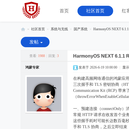
首页
社区首页
红
»
社区首页
›
系统与无线
›
国产系统
›
HarmonyOS NEXT 6
红
发帖
客
联
HarmonyOS NEXT 6.
查看:
1988
|
回复:
3
盟
鸿蒙专家
发表于 2026-6-19 10:00:00
|
显
-
在构建高频网络通信的鸿蒙应用时
由
三次握手和 TLS 密钥协商（HTT
08
Communication Kit (
小
（throwErrorWhenEna
组
一、预建连接（connectOnly
运
常规 HTTP 请求在收发首个业务
营
这些握手耗时可能长达数百毫秒。RCP
手和 TLS 协商，之后立即结束