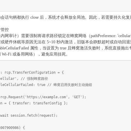
会话句柄都执行 close 后，系统才会释放全局池。因此，若需要持久化
错管控
计）需要强制将请求路径锁定在蜂窝网络（pathPreference: 'cellul
硬件休眠等原因无法在 5~10 秒内激活，旧版本会静默超时或自动回退到
WhenEnableCellularFailed 属性，当设置为 true 且蜂窝激活失败时，
Wi-Fi 或备用网络），避免应用挂死。
g: rcp.TransferConfiguration = {
'cellular', // 强制蜂窝路径
ableCellularFailed: true // 蜂窝启用失败时主动抛错
 rcp.Request('https://example.com', 'GET');
on = { transfer: transferConfig };
ait session.fetch(request);
007900986) {