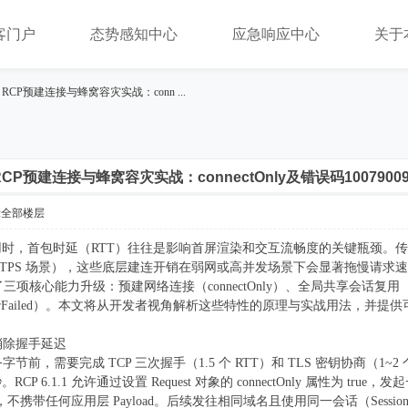
客门户
态势感知中心
应急响应中心
关于
.1.1 RCP预建连接与蜂窝容灾实战：conn ...
1.1 RCP预建连接与蜂窝容灾实战：connectOnly及错误码1007900
示全部楼层
，首包时延（RTT）往往是影响首屏渲染和交互流畅度的关键瓶颈。传统的 H
PS 场景），这些底层建连开销在弱网或高并发场景下会显著拖慢请求速度。Harmony
RCP) 带来了三项核心能力升级：预建网络连接（connectOnly）、全局共享会话复
bleCellularFailed）。本文将从开发者视角解析这些特性的原理与实战用法，
）消除握手延迟
字节前，需要完成 TCP 三次握手（1.5 个 RTT）和 TLS 密钥协商（
 6.1.1 允许通过设置 Request 对象的 connectOnly 属性为 tr
，不携带任何应用层 Payload。后续发往相同域名且使用同一会话（Ses