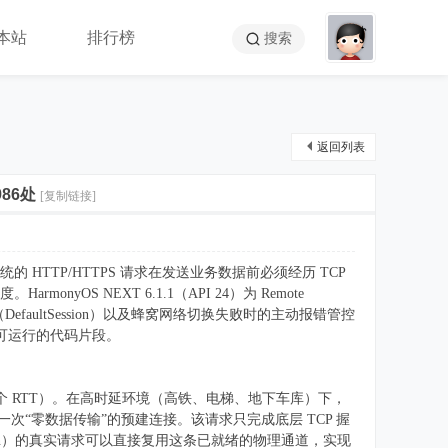
本站
排行榜
搜索
返回列表
986处
[复制链接]
TTP/HTTPS 请求在发送业务数据前必须经历 TCP
OS NEXT 6.1.1（API 24）为 Remote
用（DefaultSession）以及蜂窝网络切换失败时的主动报错管控
并提供可运行的代码片段。
1~2 个 RTT）。在高时延环境（高铁、电梯、地下车库）下，
ue，发起一次“零数据传输”的预建连接。该请求只完成底层 TCP 握
sion）的真实请求可以直接复用这条已就绪的物理通道，实现