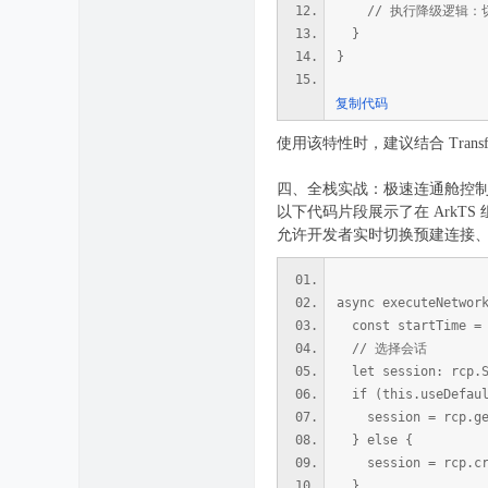
// 执行降级逻辑：切换
}
}
复制代码
使用该特性时，建议结合 TransferCo
四、全栈实战：极速连通舱控
以下代码片段展示了在 ArkT
允许开发者实时切换预建连接、默
async executeNetwor
const startTime = 
// 选择会话
let session: rcp.S
if (this.useDefaul
session = rcp.get
} else {
session = rcp.cre
}