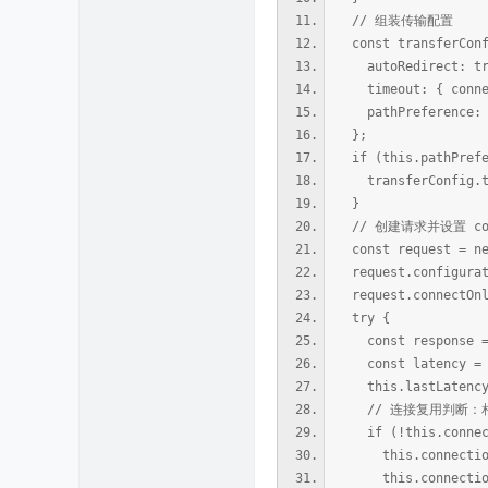
// 组装传输配置
const transferConfi
autoRedirect: tr
timeout: { connect
pathPreference: th
};
if (this.pathPrefe
transferConfig.thro
}
// 创建请求并设置 conn
const request = new
request.configurati
request.connectOnl
try {
const response = a
const latency = Da
this.lastLatencyM
// 连接复用判断：相同域
if (!this.connectO
this.connectionR
this.connectionS