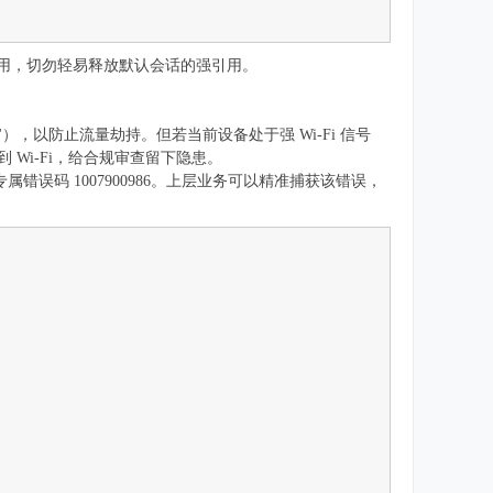
复用，切勿轻易释放默认会话的强引用。
ar'），以防止流量劫持。但若当前设备处于强 Wi-Fi 信号
 Wi-Fi，给合规审查留下隐患。
系统直接抛出专属错误码 1007900986。上层业务可以精准捕获该错误，