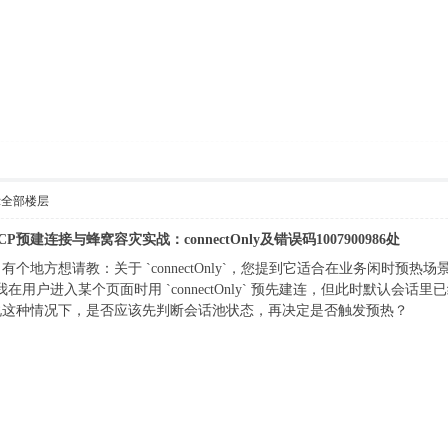
示全部楼层
1.1 RCP预建连接与蜂窝容灾实战：connectOnly及错误码1007900986处
个地方想请教：关于 `connectOnly`，您提到它适合在业务闲时预
在用户进入某个页面时用 `connectOnly` 预先建连，但此时默认
说这种情况下，是否应该先判断会话池状态，再决定是否触发预热？