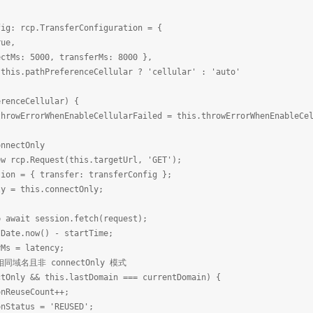
g: rcp.TransferConfiguration = {
ue,
Ms: 5000, transferMs: 8000 },
is.pathPreferenceCellular ? 'cellular' : 'auto'
renceCellular) {
wErrorWhenEnableCellularFailed = this.throwErrorWhenEnableCel
ectOnly
 rcp.Request(this.targetUrl, 'GET');
on = { transfer: transferConfig };
y = this.connectOnly;
wait session.fetch(request);
te.now() - startTime;
s = latency;
名且非 connectOnly 模式
nly && this.lastDomain === currentDomain) {
euseCount++;
tatus = 'REUSED';