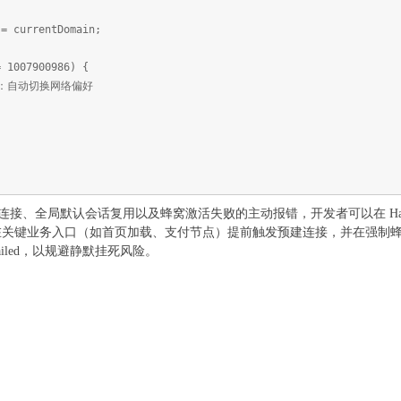
 currentDomain;
1007900986) {
自动切换网络偏好
y 预建连接、全局默认会话复用以及蜂窝激活失败的主动报错，开发者可以在 Harm
在关键业务入口（如首页加载、支付节点）提前触发预建连接，并在强制
lularFailed，以规避静默挂死风险。