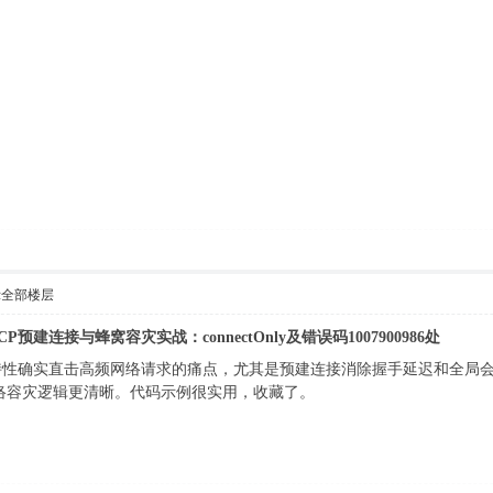
示全部楼层
1.1 RCP预建连接与蜂窝容灾实战：connectOnly及错误码1007900986处
特性确实直击高频网络请求的痛点，尤其是预建连接消除握手延迟和全局
也让网络容灾逻辑更清晰。代码示例很实用，收藏了。