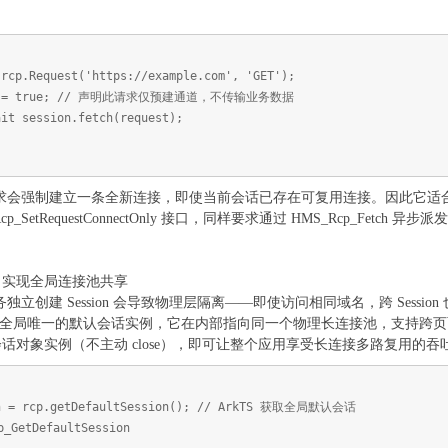
 rcp.Request('https://example.com', 'GET');
Only = true; // 声明此请求仅预建通道，不传输业务数据
ait session.fetch(request);
nly 请求会强制建立一条全新连接，即使当前会话已存在可复用连接。因此
p_SetRequestConnectOnly 接口，同样要求通过 HMS_Rcp_Fetch 异
ion）实现全局连接池共享
立创建 Session 会导致物理层隔离——即使访问相同域名，跨 Session 也
sion() 获取系统全局唯一的默认会话实例，它在内部指向同一个物理长连接池，支持
话对象实例（不主动 close），即可让整个应用享受长连接多路复用的吞
on = rcp.getDefaultSession(); // ArkTS 获取全局默认会话
_GetDefaultSession