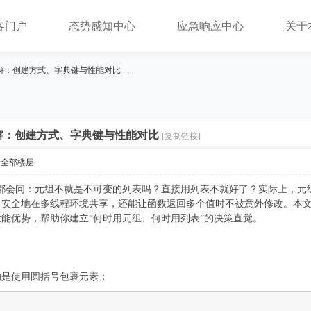
客门户
态势感知中心
应急响应中心
关于
详解：创建方式、字典键与性能对比 ...
详解：创建方式、字典键与性能对比
[复制链接]
示全部楼层
到元组时都会问：元组不就是不可变的列表吗？直接用列表不就好了？实际上
、安全地在多线程环境共享，还能让函数返回多个值时不被意外修改。本
能优势，帮助你建立“何时用元组、何时用列表”的决策直觉。
的是使用圆括号包裹元素：