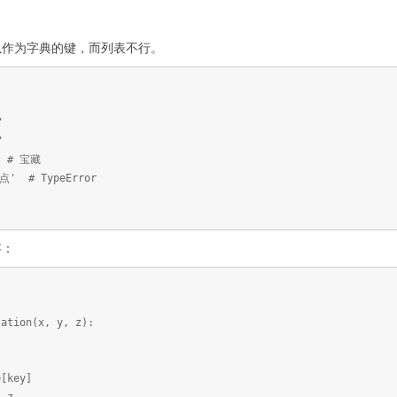
以作为字典的键，而列表不行。
'
'
) # 宝藏
起点' # TypeError
存：
tation(x, y, z):
:
key]