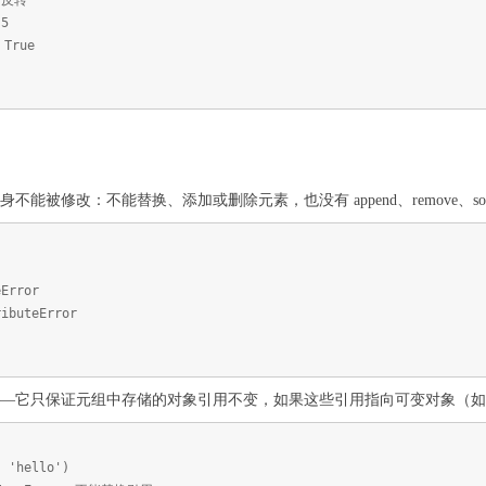
 反转
5
 True
不能被修改：不能替换、添加或删除元素，也没有 append、remove、so
Error
ributeError
——它只保证元组中存储的对象引用不变，如果这些引用指向可变对象（
, 'hello')