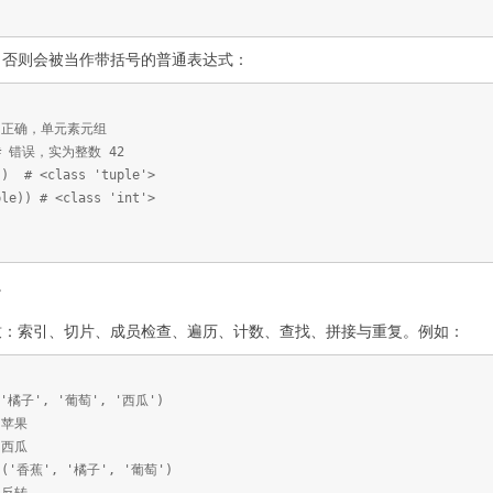
，否则会被当作带括号的普通表达式：
) # 正确，单元素元组
) # 错误，实为整数 42
)) # <class 'tuple'>
ple)) # <class 'int'>
建。
致：索引、切片、成员检查、遍历、计数、查找、拼接与重复。例如：
 '橘子', '葡萄', '西瓜')
 苹果
 西瓜
 ('香蕉', '橘子', '葡萄')