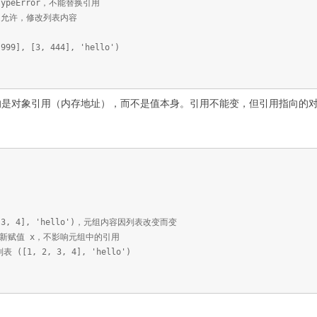
# TypeError，不能替换引用
) # 允许，修改列表内容
999], [3, 444], 'hello')
的是对象引用（内存地址），而不是值本身。引用不能变，但引用指向的
2, 3, 4], 'hello')，元组内容因列表改变而变
# 重新赋值 x，不影响元组中的引用
 ([1, 2, 3, 4], 'hello')