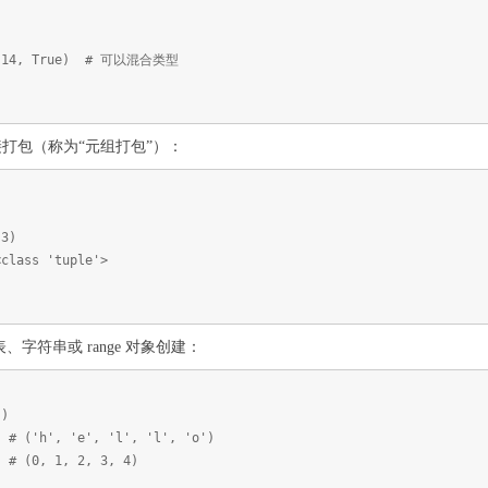
)
 3.14, True) # 可以混合类型
打包（称为“元组打包”）：
 3)
class 'tuple'>
列表、字符串或 range 对象创建：
])
 # ('h', 'e', 'l', 'l', 'o')
) # (0, 1, 2, 3, 4)