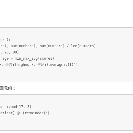
bers):
), max(numbers), sum(numbers) / len(numbers)
8, 95, 88]
erage = min_max_avg(scores)
}, 最高:{highest}, 平均:{average:.1f}')
也返回元组：
 = divmod(17, 5)
uotient} 余 {remainder}')