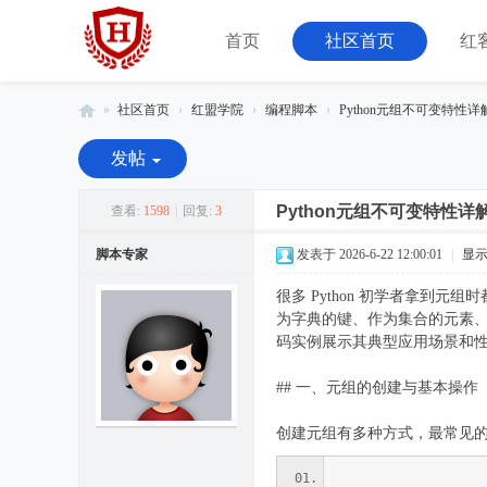
首页
社区首页
红
»
社区首页
›
红盟学院
›
编程脚本
›
Python元组不可变特性
红
发帖
客
联
Python元组不可变特性
查看:
1598
|
回复:
3
盟
脚本专家
发表于 2026-6-22 12:00:01
|
显
-
很多 Python 初学者拿
由
为字典的键、作为集合的元素
08
码实例展示其典型应用场景和性
小
## 一、元组的创建与基本操作
组
运
创建元组有多种方式，最常见
营