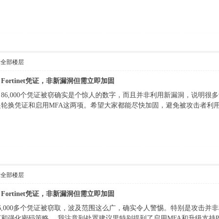
示全部楼层
000+ Fortinet凭证，非新漏洞但需立即加固
86,000个凭证被窃确实是个惊人的数字，而且并非利用新漏洞，说明
轮换凭证和启用MFA这两项。希望大家都能尽快加固，避免被攻击者利
示全部楼层
000+ Fortinet凭证，非新漏洞但需立即加固
6,000多个凭证被窃取，波及范围这么广，确实令人警惕。特别是攻击
和强化密码策略。 我注意到处置建议里特别提到了启用MFA和升级支持P