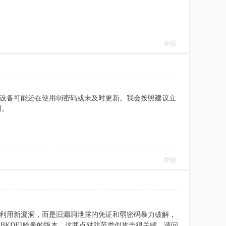
举报
很多设备可能还在使用弱密码或未及时更新。我会按照建议立
用。
举报
并非利用新漏洞，而是旧漏洞泄露的凭证和弱密码暴力破解，
BKDF2哈希的版本，这两点对防范类似攻击很关键。请问