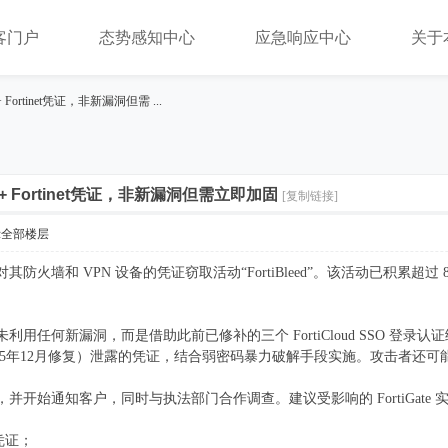
客门户
态势感知中心
应急响应中心
关于
0+ Fortinet凭证，非新漏洞但需 ...
000+ Fortinet凭证，非新漏洞但需立即加固
[复制链接]
示全部楼层
对其防火墙和 VPN 设备的凭证窃取活动“FortiBleed”。该活动已积累超过 86,
未利用任何新漏洞，而是借助此前已修补的三个 FortiCloud SSO 登录认证绕过漏
59719，2025年12月修复）泄露的凭证，结合弱密码暴力破解手段实施。攻击
响系统，并开始通知客户，同时与执法部门合作调查。建议受影响的 FortiGat
凭证；