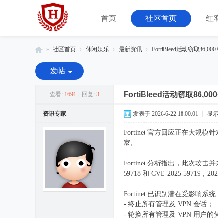
首页
社区首页
红
»
社区首页
›
休闲娱乐
›
最新资讯
›
FortiBleed活动窃取86,00
红
发帖
客
联
FortiBleed活动窃取86,
查看:
1694
|
回复:
3
盟
资讯专家
发表于 2026-6-22 18:00:01
|
显
-
Fortinet 官方回应正在大规模针
由
家。
08
小
Fortinet 分析指出，此次攻击并
59718 和 CVE-2025-
组
运
Fortinet 已识别潜在受影
营
- 终止所有管理及 VPN 会话；
- 轮换所有管理及 VPN 用户的