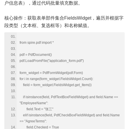
户信息表），通过代码批量填充数据。
核心操作：获取表单部件集合FieldsWidget，遍历并根据字
段类型（文本框、复选框等）和名称赋值。
from spire.pdf import *
pdf = PdfDocument()
pdf.LoadFromFile("application_form.pdf")
form_widget = PdfFormWidget(pdf.Form)
for i in range(form_widget.FieldsWidget.Count):
field = form_widget.FieldsWidget.get_Item(i)
if isinstance(field, PdfTextBoxFieldWidget) and field.Name ==
"EmployeeName":
field.Text = "张三"
elif isinstance(field, PdfCheckBoxFieldWidget) and field.Name
== "AgreeTerms":
field.Checked = True