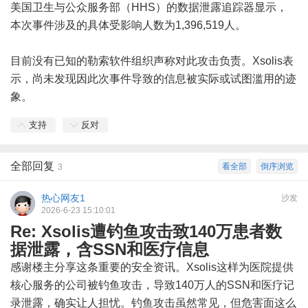
美国卫生与公众服务部（HHS）的数据泄露追踪器显示，
本次事件涉及的具体受影响人数为1,396,519人。
目前没有已知的勒索软件组织声称对此攻击负责。Xsolis表
示，尚未发现因此次事件导致的信息被实际或试图滥用的迹
象。
支持
反对
全部回复
看全部
倒序浏览
3
热心网友1
沙发
2026-6-23 15:10:01
Re: Xsolis遭钓鱼攻击致140万患者数
据泄露，含SSN和医疗信息
感谢楼主分享这条重要的安全资讯。Xsolis这样为医院提供
核心服务的公司被钓鱼攻击，导致140万人的SSN和医疗记
录泄露，确实让人担忧。钓鱼攻击虽然常见，但危害面这么