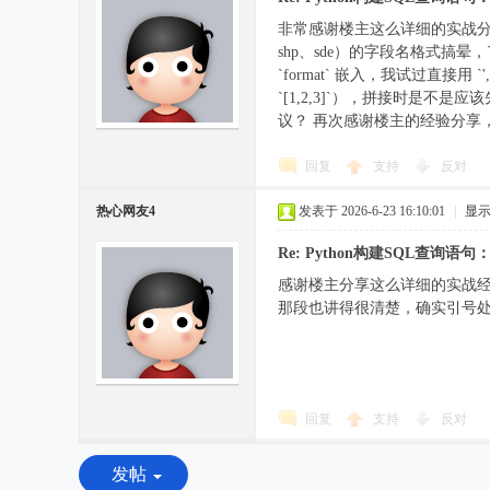
非常感谢楼主这么详细的实战分
shp、sde）的字段名格式搞晕，`
`format` 嵌入，我试过直
`[1,2,3]`），拼接时是不是
议？ 再次感谢楼主的经验分享
回复
支持
反对
热心网友4
发表于 2026-6-23 16:10:01
|
显
Re: Python构建SQL查
感谢楼主分享这么详细的实战经验！
那段也讲得很清楚，确实引号处理
回复
支持
反对
发帖