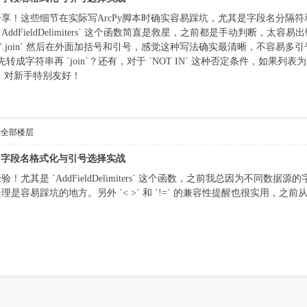
享！这些细节在实际写ArcPy脚本时确实容易踩坑，尤其是字段名分隔符
AddFieldDelimiters` 这个函数简直是救星，之前都是手动判断，太容
接用 `','.join` 然后在外面加括号和引号，感觉这种写法确实最清晰，
应该先转成字符串再 `join`？还有，对于 `NOT IN` 这种否定条件，如
，对新手特别友好！
示全部楼层
询语句：字段名格式化与引号选择实战
尤其是 `AddFieldDelimiters` 这个函数，之前我总因为不同数据
是容易踩坑的地方。另外 `< >` 和 `!=` 的兼容性提醒也很实用，