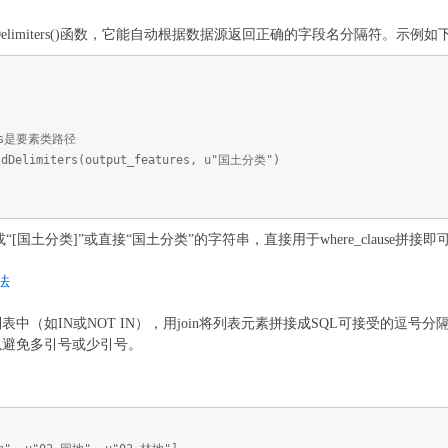
eldDelimiters()函数，它能自动根据数据源返回正确的字段名分隔符。示例如
res是要素类路径
eldDelimiters(output_features, u"国土分类")
或“[国土分类]”或直接“国土分类”的字符串，直接用于where_clause拼接即
法
中（如IN或NOT IN），用join将列表元素拼接成SQL可接受的逗号
以避免多引号或少引号。