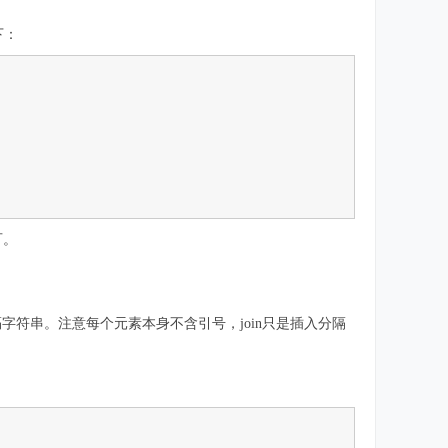
下：
可。
分隔字符串。注意每个元素本身不含引号，join只是插入分隔