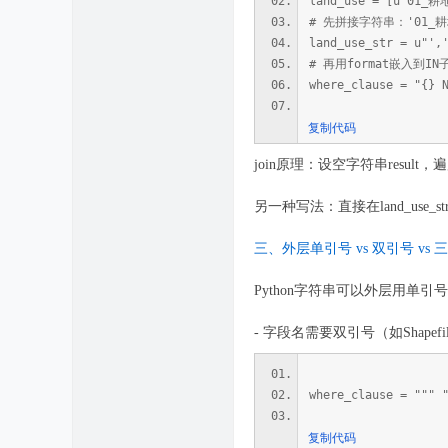
land_use = [u"01_
# 先拼接字符串：'01_耕地
land_use_str = u"',
# 再用format嵌入到
where_clause = "{} 
复制代码
join原理：设空字符串res
另一种写法：直接在land_us
三、外层单引号 vs 双引号 vs 
Python字符串可以外层用
- 字段名需要双引号（如Sha
where_clause = """ 
复制代码