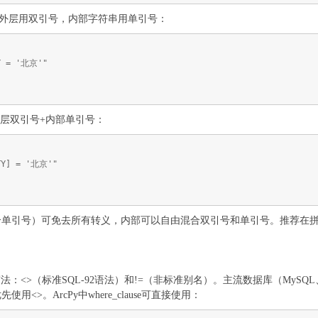
）：外层用双引号，内部字符串用单引号：
TY = '北京'"
外层双引号+内部单引号：
ITY] = '北京'"
单引号）可免去所有转义，内部可以自由混合双引号和单引号。推荐在拼
>（标准SQL-92语法）和!=（非标准别名）。主流数据库（MySQL、Postgr
<>。ArcPy中where_clause可直接使用：