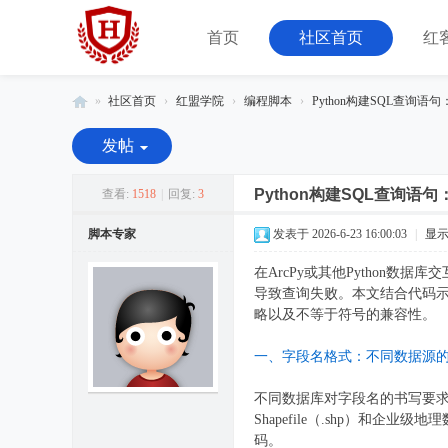
首页
社区首页
红
»
社区首页
›
红盟学院
›
编程脚本
›
Python构建SQL查询语
红
发帖
客
联
Python构建SQL查询
查看:
1518
|
回复:
3
盟
脚本专家
发表于 2026-6-23 16:00:03
|
显
-
在ArcPy或其他Python
由
导致查询失败。本文结合代码示例，讲
08
略以及不等于符号的兼容性。
小
一、字段名格式：不同数据源
组
运
不同数据库对字段名的书写要求
营
Shapefile（.shp）和
码。