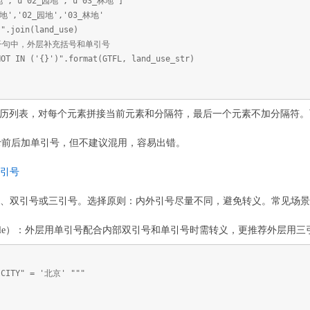
耕地", u"02_园地", u"03_林地"]
','02_园地','03_林地'
'".join(land_use)
IN子句中，外层补充括号和单引号
NOT IN ('{}')".format(GTFL, land_use_str)
ult，遍历列表，对每个元素拼接当前元素和分隔符，最后一个元素不加分隔符
e_str前后加单引号，但不建议混用，容易出错。
三引号
单引号、双引号或三引号。选择原则：内外引号尽量不同，避免转义。常见场
pefile）：外层用单引号配合内部双引号和单引号时需转义，更推荐外层用三
"CITY" = '北京' """