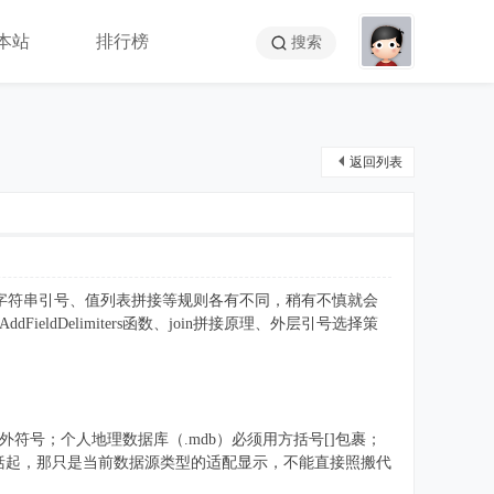
本站
排行榜
搜索
返回列表
式、字符串引号、值列表拼接等规则各有不同，稍有不慎就会
ldDelimiters函数、join拼接原理、外层引号选择策
符号；个人地理数据库（.mdb）必须用方括号[]包裹；
段名被[]括起，那只是当前数据源类型的适配显示，不能直接照搬代