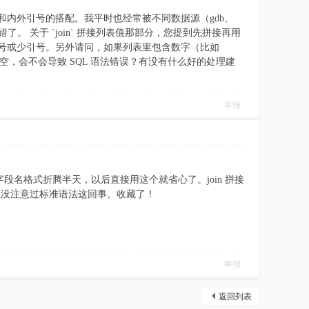
和内外引号的搭配。我平时也经常被不同数据源（gdb、
易出错了。 关于 `join` 拼接列表值那部分，您提到先拼接再用
不容易多引号或少引号。另外请问，如果列表里包含数字（比如
果列表为空，会不会导致 SQL 语法错误？有没有什么好的处理建
举报
源的字段名格式折腾半天，以后直接用这个就省心了。join 拼接
之前从没注意过标准语法这回事。收藏了！
举报
返回列表