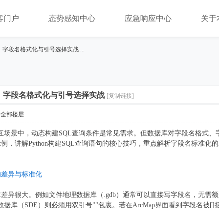
客门户
态势感知中心
应急响应中心
关于
句：字段名格式化与引号选择实战 ...
语句：字段名格式化与引号选择实战
[复制链接]
示全部楼层
数据库交互场景中，动态构建SQL查询条件是常见需求。但数据库对字段名格
解Python构建SQL查询语句的核心技巧，重点解析字段名标准化的AddFie
的差异与标准化
差异很大。例如文件地理数据库（.gdb）通常可以直接写字段名，无需额外
企业级地理数据库（SDE）则必须用双引号""包裹。若在ArcMap界面看到字