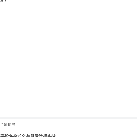
吗？
示全部楼层
询语句：字段名格式化与引号选择实战