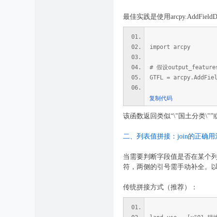
最佳实践是使用arcpy.AddFi
import arcpy
# 假设output_featu
GTFL = arcpy.AddFi
复制代码
该函数返回类似“\"国土分类\"”
二、列表值拼接：join的正确用
当需要判断字段值是否在某个列表
符，两侧的引号需手动补全。
传统拼接方式（推荐）：