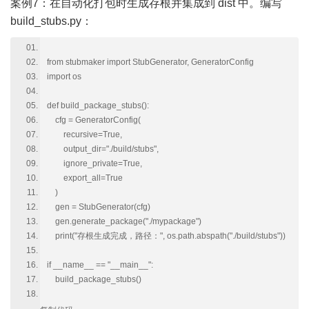
案例7：在自动化打包时生成存根并集成到 dist 中。编写
build_stubs.py：
from stubmaker import StubGenerator, GeneratorConfig
import os
def build_package_stubs():
cfg = GeneratorConfig(
recursive=True,
output_dir="./build/stubs",
ignore_private=True,
export_all=True
)
gen = StubGenerator(cfg)
gen.generate_package("./mypackage")
print("存根生成完成，路径：", os.path.abspath("./build/stubs"))
if __name__ == "__main__":
build_package_stubs()