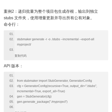
案例2：递归批量为整个项目包生成存根，输出到独立
stubs 文件夹，使用增量更新并导出所有公有对象。
命令行：
stubmaker generate -r -o ./stubs --incremental --export-all
myproject/
复制代码
API 版本：
from stubmaker import StubGenerator, GeneratorConfig
cfg = GeneratorConfig(recursive=True, output_dir="./stubs",
incremental=True, export_all=True)
gen = StubGenerator(cfg)
gen.generate_package("./myproject")