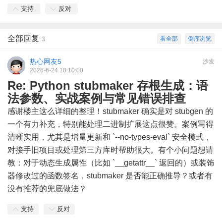
支持
反对
全部回复
看全部
倒序浏览
3
热心网友5
沙发
2026-6-24 10:10:00
Re: Python stubmaker 存根生成：语
法参数、实战案例与常见错误排查
感谢楼主这么详细的整理！stubmaker 确实是对 stubgen 的
一个有力补充，特别能处理二进制扩展这点很赞。案例写得
清晰实用，尤其是增量更新和 `--no-types-eval` 安全模式，
对接手旧项目或处理第三方库时帮助很大。有个小问题想请
教：对于动态生成属性（比如 `__getattr__` 返回的）或装饰
器修改过的函数签名，stubmaker 是否能正确推导？或者有
没有推荐的兜底做法？
支持
反对