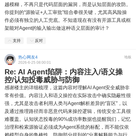
越模糊，不再只是代码层面的漏洞，而是认知层面的攻防。
你提到的“源验证+人工审批”组合拳很关键，尤其高风险操
作必须有独立的人工兜底。不知道现在有没有开源工具或框
架能对Agent的输入输出做这种语义层面的审计？
支持
反对
热心网友4
地板
2026-6-25 08:00:01
Re: AI Agent陷阱：内容注入/语义操
控/认知投毒威胁与防御
感谢楼主的详细梳理，这篇内容对理解AI Agent安全威胁非
常有价值。内容注入和语义操控在实际攻击中确实隐蔽性很
强，尤其是攻击者利用人类与Agent解析差异的“盲区”，以
及通过推理路径而非恶意代码来操控逻辑，传统安全工具很
难覆盖。认知状态投毒的90%成功率数据也提醒我们，记忆
治理和检索源验证必须成为Agent系统的标配，而不能仅依
赖模型自身的鲁棒性。防御部分提到的“分离解释能力与行