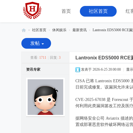
首页
社区首页
红
»
社区首页
›
休闲娱乐
›
最新资讯
›
Lantronix EDS5000 RC
红
发帖
客
联
Lantronix EDS5000 R
查看:
1711
|
回复:
3
盟
资讯专家
发表于 2026-6-25 20:00:00
|
显
-
CISA 已将 Lantronix EDS5
由
日前完成修复。该漏洞允许未认证攻击
08
小
CVE-2025-67038 是 For
何利用此类漏洞篡改工控及医
组
运
据网络安全公司 Aviatri
营
置或部署恶意软件破坏网络运