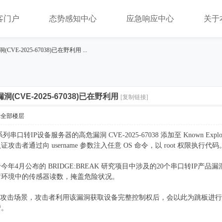
客门户
态势感知中心
应急响应中心
关于
E漏洞(CVE-2025-67038)已在野利用 ...
CE漏洞(CVE-2025-67038)已在野利用
[复制链接]
示全部楼层
000 系列串口转IP设备服务器的高危漏洞 CVE-2025-67038 添加至 Known Exploi
者通过向 username 参数注入任意 OS 命令，以 root 权限执行代码
escout 于今年4月公布的 BRIDGE:BREAK 研究项目中涉及的20个串口转IP产品
疗环境中的传感器读数，掩盖危险状况。
x 描述的攻击场景，攻击者利用该漏洞获取设备完整控制权后，会以此为跳板
营。