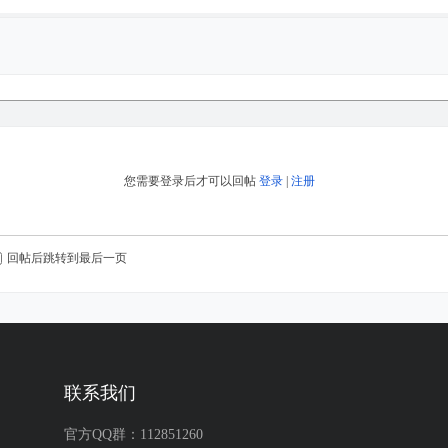
您需要登录后才可以回帖
登录
|
注册
回帖后跳转到最后一页
联系我们
官方QQ群：112851260