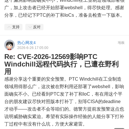
这个漏洞影响面确实不小，Windchill在工业制造领域部署很
广，加上攻击者已经开始部署webshell，得尽快处理。感谢
分享，已经记下PTC的补丁和IoCs，准备去检查一下版本。
支持
反对
热心网友4
地板
2026-6-26 17:05:00
Re: CVE-2026-12569影响PTC
Windchill远程代码执行，已遭在野利
用
感谢分享这个重要的安全预警。PTC Windchill在工业制造
领域用得那么广，这次被在野利用还部署了webshell，影响
面确实不小。已经看到PTC发了补丁和IoC，有在用这个平
台的朋友建议尽快对照版本打补丁，别等CISA的deadline
才动手——攻击者不会等咱们的。德警方提前发预警这点也
说明威胁确实紧迫。希望有实际操作经验的人能分享下打补
丁过程中有没有什么坑，方便大家避雷。