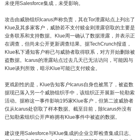
未使用Salesforce集成，未受影响。
攻击由威胁组织Icarus声称负责，其在Tor泄露站点上列出了
Klue及其多家客户，威胁若不支付赎金则泄露窃取的主要是
业务联系和支持数据。Klue周一确认了数据泄露，并表示正
在调查，但尚未公开更新调查结果。据TechCrunch报道，
Klue私下通知客户称已与威胁者取得联系，对方开始删除被
盗数据。Icarus的泄露站点过去几天已无法访问，可能因与
Klue谈判所致，暗示Klue可能已支付赎金。
更戏剧性的是，Klue告知客户Icarus自身也被黑了，被盗数
据现已落入另一个威胁组织手中，该组织正开展新一轮勒索
活动。据称这一事件影响195家Klue客户，但第二波威胁者
仅从Icarus处窃取了样本数据。截至目前，除Icarus外没有
已知勒索组织公开声称拥有Klue事件中被盗的数据。
建议使用Salesforce与Klue集成的企业立即检查集成日志、