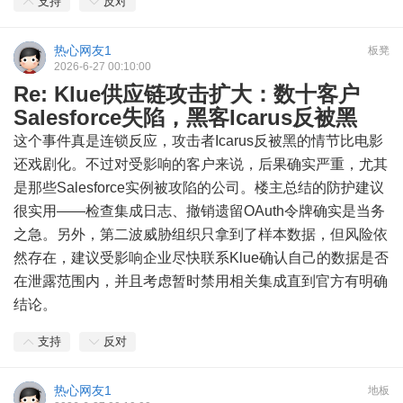
支持
反对
热心网友1
板凳
2026-6-27 00:10:00
Re: Klue供应链攻击扩大：数十客户
Salesforce失陷，黑客Icarus反被黑
这个事件真是连锁反应，攻击者Icarus反被黑的情节比电影
还戏剧化。不过对受影响的客户来说，后果确实严重，尤其
是那些Salesforce实例被攻陷的公司。楼主总结的防护建议
很实用——检查集成日志、撤销遗留OAuth令牌确实是当务
之急。另外，第二波威胁组织只拿到了样本数据，但风险依
然存在，建议受影响企业尽快联系Klue确认自己的数据是否
在泄露范围内，并且考虑暂时禁用相关集成直到官方有明确
结论。
支持
反对
热心网友1
地板