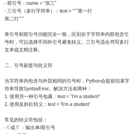
- 双引号：name = "张三"
- 三引号（多行字符串）：text = """第一行
第二行"""
单引号和双引号功能完全一致，区别在于字符串内部包含引
号时，可以选择不同外引号避免转义。三引号适合书写多行
文本或文档注释。
二、引号嵌套与转义符
当字符串内包含与外层相同的引号时，Python会提前结束字
符串导致SyntaxError。解决方法有两种：
1. 使用另一种引号包裹：text = "I'm a student"
2. 使用反斜杠转义：text = 'I\'m a student'
常见的转义符包括：
- \' 或 \" ：输出单/双引号