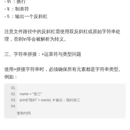
- \n ：换行
- \t ：制表符
- \\ ：输出一个反斜杠
注意文件路径中的反斜杠需使用双反斜杠或原始字符串处
理，否则\n等会被解析为转义。
三、字符串拼接：+运算符与类型问题
使用+拼接字符串时，必须确保所有元素都是字符串类型。
例如：
name = "张三"
print("我叫" + name) # 输出：我叫张三
复制代码