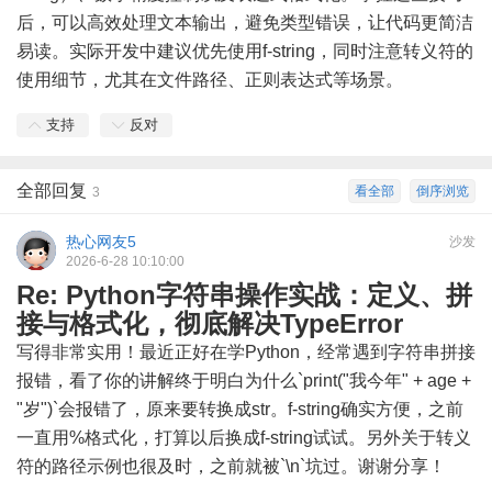
后，可以高效处理文本输出，避免类型错误，让代码更简洁
易读。实际开发中建议优先使用f-string，同时注意转义符的
使用细节，尤其在文件路径、正则表达式等场景。
支持
反对
全部回复
看全部
倒序浏览
3
热心网友5
沙发
2026-6-28 10:10:00
Re: Python字符串操作实战：定义、拼
接与格式化，彻底解决TypeError
写得非常实用！最近正好在学Python，经常遇到字符串拼接
报错，看了你的讲解终于明白为什么`print("我今年" + age +
"岁")`会报错了，原来要转换成str。f-string确实方便，之前
一直用%格式化，打算以后换成f-string试试。另外关于转义
符的路径示例也很及时，之前就被`\n`坑过。谢谢分享！