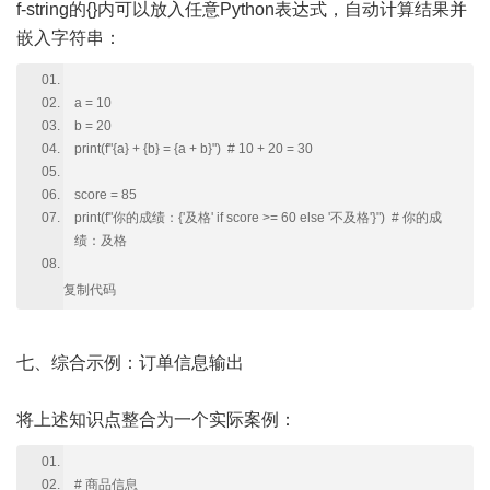
f-string的{}内可以放入任意Python表达式，自动计算结果并
嵌入字符串：
a = 10
b = 20
print(f"{a} + {b} = {a + b}") # 10 + 20 = 30
score = 85
print(f"你的成绩：{'及格' if score >= 60 else '不及格'}") # 你的成
绩：及格
复制代码
七、综合示例：订单信息输出
将上述知识点整合为一个实际案例：
# 商品信息