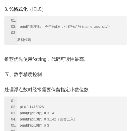
3.
%格式化
（旧式）
print("我叫%s，今年%d岁，住在%s" % (name, age, city))
复制代码
推荐优先使用f-string，代码可读性最高。
五、数字精度控制
处理浮点数时经常需要保留指定小数位数：
pi = 3.1415926
print(f"{pi:.2f}") # 3.14
print(f"{pi:.3f}") # 3.142（四舍五入）
print(f"{pi:.0f}") # 3