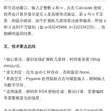
即可启动窗口。输入正整数 a 和 n，点击 Calculate 按钮，
程序会计算并显示逆元 x 及其模等式验证。若 a 与 n 不互
质，则提示错误。由于扩展欧几里得算法效率极高，即使 a
和 n 达到千万级别（如 a=63245986, n=102334155），也
能瞬间返回结果。
五、技术要点总结
* 核心算法：递归实现扩展欧几里得，时间复杂度 O(log
min(a,n))。
* 逆元判定：仅当 gcd=1 时存在，否则返回 None。
* 界面交互：Pygame 处理鼠标点击与键盘输入，限制输入
为数字字符。
* 适用场景：密码学 RSA 密钥生成、数论计算、竞赛编程
等需要模逆元的场景。
本文通过数学原理讲解与完整代码实现，展示了如何利用