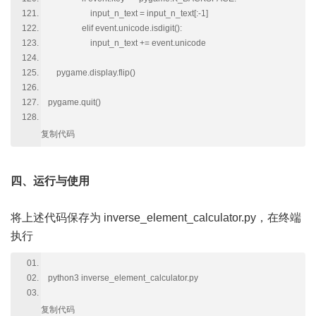
input_n_text = input_n_text[:-1]
elif event.unicode.isdigit():
input_n_text += event.unicode
pygame.display.flip()
pygame.quit()
复制代码
四、运行与使用
将上述代码保存为 inverse_element_calculator.py，在终端
执行
python3 inverse_element_calculator.py
复制代码