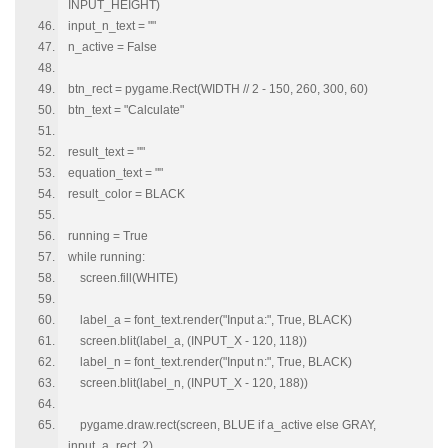
INPUT_HEIGHT)
input_n_text = ""
n_active = False
btn_rect = pygame.Rect(WIDTH // 2 - 150, 260, 300, 60)
btn_text = "Calculate"
result_text = ""
equation_text = ""
result_color = BLACK
running = True
while running:
screen.fill(WHITE)
label_a = font_text.render("Input a:", True, BLACK)
screen.blit(label_a, (INPUT_X - 120, 118))
label_n = font_text.render("Input n:", True, BLACK)
screen.blit(label_n, (INPUT_X - 120, 188))
pygame.draw.rect(screen, BLUE if a_active else GRAY,
input_a_rect, 2)