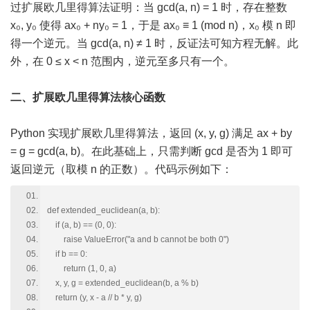
过扩展欧几里得算法证明：当 gcd(a, n) = 1 时，存在整数
x₀, y₀ 使得 ax₀ + ny₀ = 1，于是 ax₀ ≡ 1 (mod n)，x₀ 模 n 即
得一个逆元。当 gcd(a, n) ≠ 1 时，反证法可知方程无解。此
外，在 0 ≤ x < n 范围内，逆元至多只有一个。
二、扩展欧几里得算法核心函数
Python 实现扩展欧几里得算法，返回 (x, y, g) 满足 ax + by
= g = gcd(a, b)。在此基础上，只需判断 gcd 是否为 1 即可
返回逆元（取模 n 的正数）。代码示例如下：
def extended_euclidean(a, b):
if (a, b) == (0, 0):
raise ValueError("a and b cannot be both 0")
if b == 0:
return (1, 0, a)
x, y, g = extended_euclidean(b, a % b)
return (y, x - a // b * y, g)