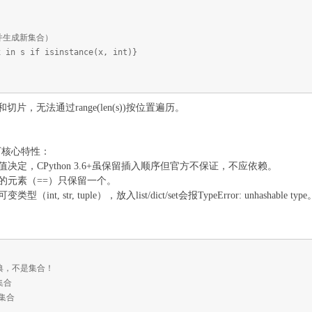
历并生成新集合）
x in s if isinstance(x, int)}
片，无法通过range(len(s))按位置遍历。
下核心特性：
决定，CPython 3.6+虽保留插入顺序但官方不保证，不应依赖。
的元素（==）只保留一个。
 str, tuple），放入list/dict/set会报TypeError: unhashable type
字典，不是集合！
集合
空集合