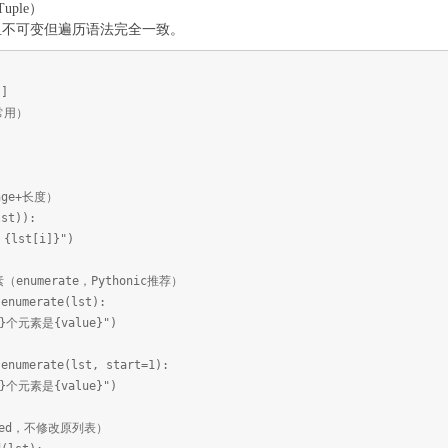
ple）
组不可变但遍历语法完全一致。
']
常用）
nge+长度）
lst)):
lst[i]}")
enumerate，Pythonic推荐）
 enumerate(lst):
}个元素是{value}")
 enumerate(lst, start=1):
}个元素是{value}")
rsed，不修改原列表）