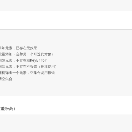
添加元素，已存在无效果
) # 批量添加（合并另一个可迭代对象）
删除元素，不存在则KeyError
 # 删除元素，不存在不报错（推荐使用）
机弹出一个元素，空集合调用报错
清空集合
性能极高）