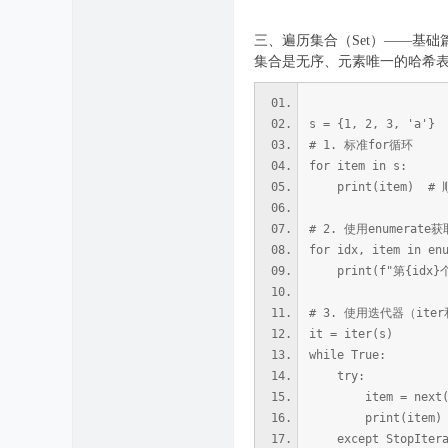
三、遍历集合（Set）——基础
集合是无序、元素唯一的哈希
s = {1, 2, 3, 'a'}
# 1. 标准for循环
for item in s:
print(item) #
# 2. 使用enumera
for idx, item in en
print(f"第{idx}个
# 3. 使用迭代器（ite
it = iter(s)
while True:
try:
item = next(
print(item)
except StopItera