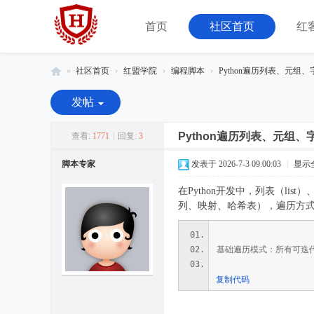
首页
社区首页
红
»
社区首页
›
红盟学院
›
编程脚本
›
Python遍历列表、元组、
红
发帖
客
联
Python遍历列表、元组
查看:
1771
|
回复:
3
盟
脚本专家
发表于 2026-7-3 09:00:03
|
显示
-
在Python开发中，列表（lis
由
列、映射、哈希表），遍历方
08
小
基础遍历模式：所有可迭代
组
运
复制代码
营