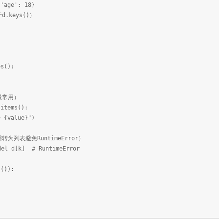
 'age': 18}
.keys()）
es():
最常用）
.items():
{value}")
转为列表避免RuntimeError）
el d[k] # RuntimeError
s()):