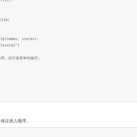
d(lst):
zip）
zip(names, scores):
score}")
环（通用，但不推荐单纯遍历）
.7+保证插入顺序。