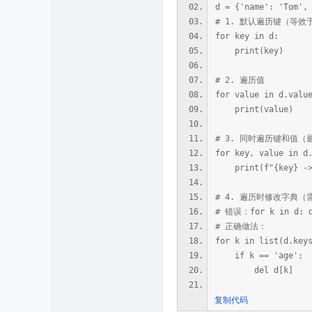
d = {'name': 'Tom',
# 1. 默认遍历键（等效于d
for key in d:
print(key)
# 2. 遍历值
for value in d.valu
print(value)
# 3. 同时遍历键和值（
for key, value in d
print(f"{key} -> 
# 4. 遍历时修改字典（需
# 错误：for k in d: d
# 正确做法：
for k in list(d.key
if k == 'age':
del d[k]
复制代码