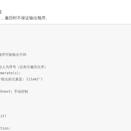
篇
表，遍历时不保证输出顺序。
 顺序可能每次不同
te获取人为序号（仅表示遍历次序）
umerate(s):
取出的元素是: {item}")
r和next）手动控制
it)
tion: