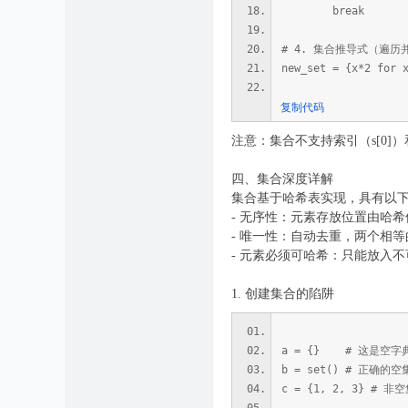
break
# 4. 集合推导式（遍
new_set = {x*2 for 
复制代码
注意：集合不支持索引（s[0]）和切
四、集合深度详解
集合基于哈希表实现，具有以
- 无序性：元素存放位置由哈希值
- 唯一性：自动去重，两个相等
- 元素必须可哈希：只能放入不可变类型（int,
1. 创建集合的陷阱
a = {} # 这是空
b = set() # 正确的空
c = {1, 2, 3} # 非