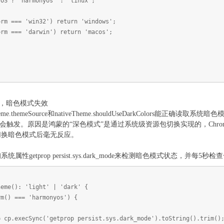
 ? 'harmonyos' : 'linux';
m === 'win32') return 'windows';
m === 'darwin') return 'macos';
ined，暗色模式失效
Theme.themeSource和nativeTheme.shouldUseDarkColors能正确
dated')永远不会触发。原因是鸿蒙的“深色模式”是通过系统级资源包切换实现的，Chr
切换暗色模式后毫无反应。
getprop persist.sys.dark_mode来检测暗色模式状态，并每5秒
heme(): 'light' | 'dark' {
m() === 'harmonyos') {
execSync('getprop persist.sys.dark_mode').toString().trim()