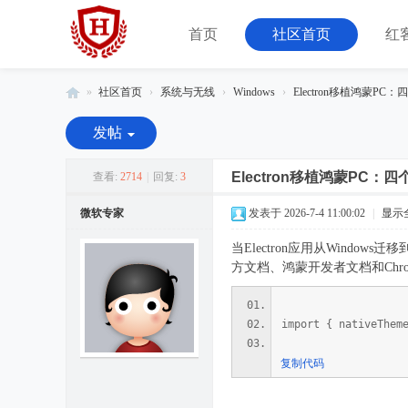
首页
社区首页
红
»
社区首页
›
系统与无线
›
Windows
›
Electron移植鸿蒙PC：
红
发帖
客
联
Electron移植鸿蒙PC：
查看:
2714
|
回复:
3
盟
微软专家
发表于 2026-7-4 11:00:02
|
显示
-
当Electron应用从Wind
由
方文档、鸿蒙开发者文档和Ch
08
小
import { nativeThem
组
运
复制代码
营