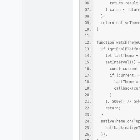
return result ===
} catch { return 
}
return nativeTheme.
}
function watchTheme
if (getRealPlatfor
let lastTheme = g
setInterval(() =
const current = 
if (current !== 
lastTheme = cu
callback(curr
}
}, 5000); // 5
return;
}
nativeTheme.on('up
callback(nativeThe
});