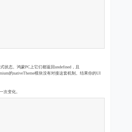
读取系统暗色模式状态。鸿蒙PC上它们都返回undefined，且
omium的nativeTheme模块没有对接这套机制。结果你的UI
检查一次变化。
;