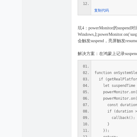
复制代码
坑4：powerMonitor的suspe
Windows上powerMonit
会触发suspend，亮屏触发re
解决方案：在鸿蒙上记录susp
function onSystemSl
if (getRealPlatfor
let suspendTime 
powerMonitor.on('s
powerMonitor.on('
const duration = 
if (duration > t
callback(); 
}
});