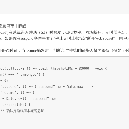
nd对应息屏而非睡眠
or.on('suspend')在系统进入睡眠（S3）时触发，CPU暂停、网络断开
sume。如果你在suspend事件中做了“停止定时上报”或“断开WebSocke
end开始时间，当resume触发时，判断息屏持续时间是否超过阈值（例如
eep(callback: () => void, thresholdMs = 30000): void {
m() === 'harmonyos') {
= 0;
uspend', () => { suspendTime = Date.now(); });
resume', () => {
Date.now() - suspendTime;
hresholdMs) {
// 确认是睡眠而非短暂息屏