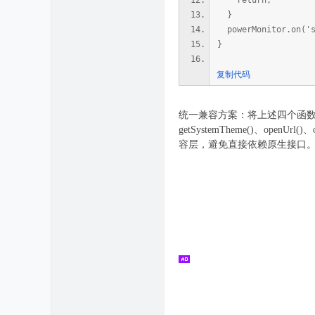
return;
}
powerMonitor.on('s
}
复制代码
统一兼容方案：将上述四个函数封装到
getSystemTheme()、op
容层，避免直接依赖原生接口