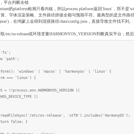
inux'，平台判断全错
的platform检测只看内核，所以process.platform返回'linux'，而不是'win32'
、字体渲染策略、文件路径拼接全都与预期不符。最典型的是文件路径：Wi
ta\config.json')，在鸿蒙上会得到混搭路径/data\config.json，直接导致文件找不到。
tc/os-release或环境变量HARMONYOS_VERSION判断真实平台
 'fs';
om 'path';
tform(): 'windows' | 'macos' | 'harmonyos' | 'linux' {
rm === 'linux') {
= !!process.env.HARMONYOS_VERSION ||
S_DEVICE_TYPE ||
eSync('/etc/os-release', 'utf8').includes('HarmonyOS');
n false; }