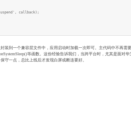
uspend', callback);
一个兼容层文件中，应用启动时加载一次即可。主代码中不再需要写if (platfo
enUrl()、onSystemSleep()等函数。这份经验告诉我们，当跨平台时，尤其
。保守一点，总比上线后才发现白屏或断连要好。