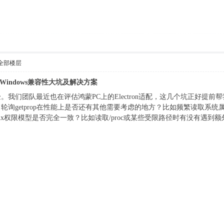
全部楼层
：四个Windows兼容性大坑及解决方案
们团队最近也在评估鸿蒙PC上的Electron适配，这几个坑正好提前帮我们避
轮询getprop在性能上是否还有其他需要考虑的地方？比如频繁读取系
ux权限模型是否完全一致？比如读取/proc或某些受限路径时有没有遇到