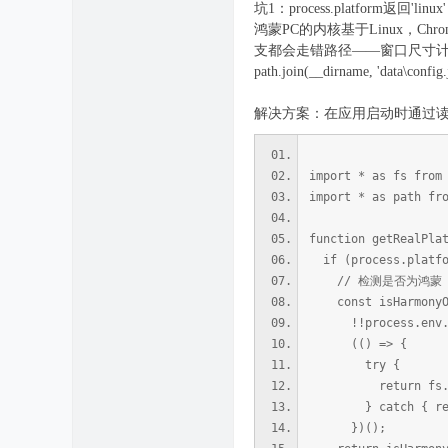
坑1：process.platform返回'l
鸿蒙PC的内核基于Linux，Chromium
支都会走错路径——窗口尺寸计算
path.join(__dirname, 'da
解决方案：在应用启动时通过读取/e
import * as fs from
import * as path fr
function getRealPla
if (process.platfo
// 检测是否为鸿蒙
const isHarmonyOS 
!!process.env.HO
(() => {
try {
return fs.readFil
} catch { retur
})();