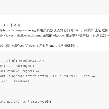
默失败，URL打不开
External('https://example.com')会调用系统默认浏览器打开URL。鸿
iewer，shell.openExternal底层的xdg-open在定制环境中找不到浏览
命令调用系统Web Viewer（继承自Android意图机制）。
l: string): Promise<void> {
m() === 'harmonyos') {
((resolve, reject) => {
-a android.intent.action.VIEW -d "${url}"`, (err) => {
r) : resolve();
ternal(url) as Promise<void>;