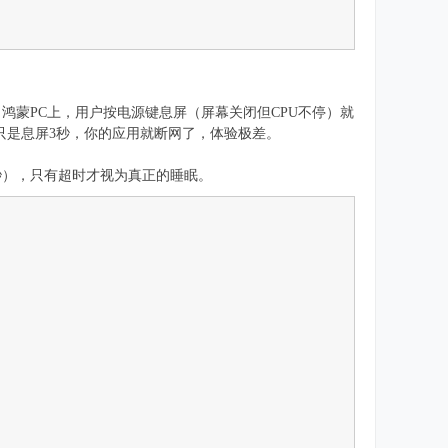
、定时器冻结。鸿蒙PC上，用户按电源键息屏（屏幕关闭但CPU不停）就
t”，用户只是息屏3秒，你的应用就断网了，体验极差。
30秒），只有超时才视为真正的睡眠。