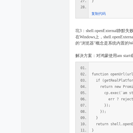
}
复制代码
坑3：shell.openExternal静
在Windows上，shell.open
的“浏览器”概念是系统内置的Web V
解决方案：对鸿蒙使用am start
function openUrl(ur
if (getRealPlatfor
return new Promise
cp.exec(`am start 
err ? reject(er
});
});
}
return shell.openEx
}