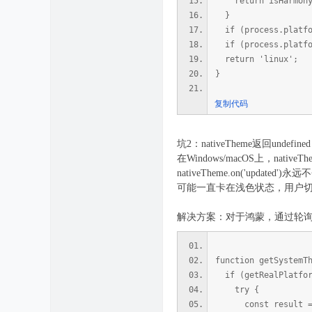
return isHarmonyOS
}
if (process.platfor
if (process.platfor
return 'linux';
}
复制代码
坑2：nativeTheme返回undef
在Windows/macOS上，native
nativeTheme.on('up
可能一直卡在浅色状态，用户
解决方案：对于鸿蒙，通过轮询系统属性
function getSystemT
if (getRealPlatfor
try {
const result = cp.