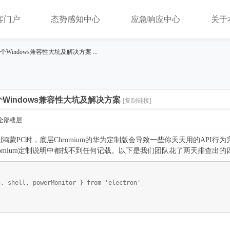
客门户
态势感知中心
应急响应中心
关于
四个Windows兼容性大坑及解决方案 ...
四个Windows兼容性大坑及解决方案
[复制链接]
全部楼层
ows迁移到鸿蒙PC时，底层Chromium的华为定制版会导致一些你天天用的
romium定制说明中都找不到任何记载。以下是我们团队花了两天排查出
e, shell, powerMonitor } from 'electron'