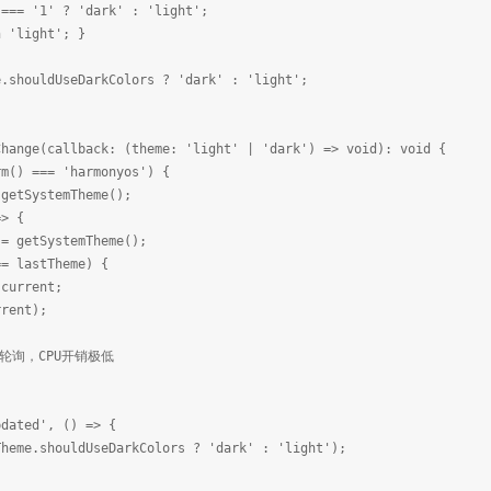
 '1' ? 'dark' : 'light';
'light'; }
shouldUseDarkColors ? 'dark' : 'light';
Change(callback: (theme: 'light' | 'dark') => void): void {
m() === 'harmonyos') {
etSystemTheme();
> {
getSystemTheme();
lastTheme) {
rrent;
ent);
秒轮询，CPU开销极低
dated', () => {
me.shouldUseDarkColors ? 'dark' : 'light');