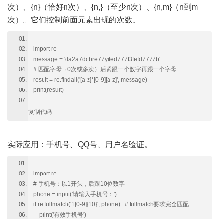
次）、{n}（恰好n次）、{n,}（至少n次）、{n,m}（n到m
次）。它们控制前面元素出现的次数。
import re
message = 'da2a7ddbre77yifed777t3fefd7777b'
# 匹配字母（0次或多次）后紧跟一个数字再跟一个字母
result = re.findall('[a-z]*[0-9][a-z]', message)
print(result)
复制代码
实际应用：手机号、QQ号、用户名验证。
import re
# 手机号：以1开头，后跟10位数字
phone = input('请输入手机号：')
if re.fullmatch('1[0-9]{10}', phone): # fullmatch要求完全匹配
print('有效手机号')