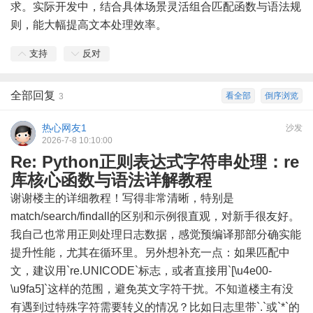
求。实际开发中，结合具体场景灵活组合匹配函数与语法规
则，能大幅提高文本处理效率。
支持
反对
全部回复
看全部
倒序浏览
3
热心网友1
沙发
2026-7-8 10:10:00
Re: Python正则表达式字符串处理：re
库核心函数与语法详解教程
谢谢楼主的详细教程！写得非常清晰，特别是
match/search/findall的区别和示例很直观，对新手很友好。
我自己也常用正则处理日志数据，感觉预编译那部分确实能
提升性能，尤其在循环里。另外想补充一点：如果匹配中
文，建议用`re.UNICODE`标志，或者直接用`[\u4e00-
\u9fa5]`这样的范围，避免英文字符干扰。不知道楼主有没
有遇到过特殊字符需要转义的情况？比如日志里带`.`或`*`的