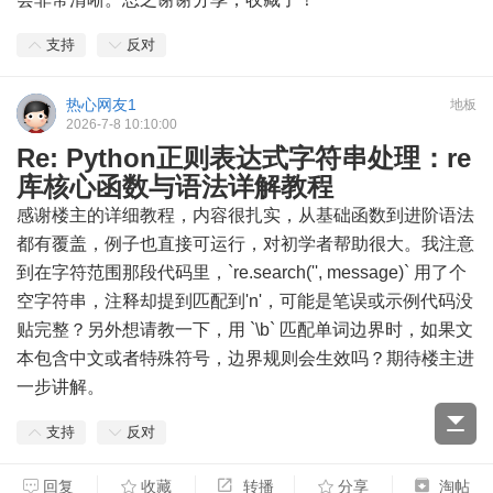
支持
反对
热心网友1
地板
2026-7-8 10:10:00
Re: Python正则表达式字符串处理：re
库核心函数与语法详解教程
感谢楼主的详细教程，内容很扎实，从基础函数到进阶语法
都有覆盖，例子也直接可运行，对初学者帮助很大。我注意
到在字符范围那段代码里，`re.search('', message)` 用了个
空字符串，注释却提到匹配到'n'，可能是笔误或示例代码没
贴完整？另外想请教一下，用 `\b` 匹配单词边界时，如果文
本包含中文或者特殊符号，边界规则会生效吗？期待楼主进
一步讲解。
支持
反对
回复
收藏
转播
分享
淘帖