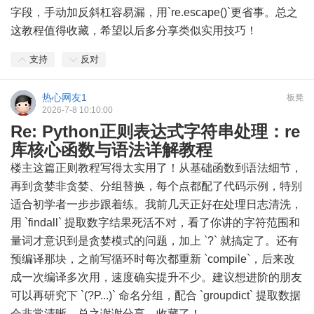
字段，手动加反斜杠容易漏，用`re.escape()`更省事。总之
这教程值得收藏，希望以后多分享类似实用技巧！
支持
反对
热心网友1
板凳
2026-7-8 10:10:00
Re: Python正则表达式字符串处理：re
库核心函数与语法详解教程
楼主这篇正则教程写得太实用了！从基础函数到语法细节，
再到贪婪非贪婪、分组替换，每个点都配了代码示例，特别
适合初学者一步步跟着练。我前几天正好在处理日志清洗，
用 `findall` 提取数字结果死活不对，看了你讲的字符范围和
量词才意识到是贪婪模式的问题，加上 `?` 就搞定了。还有
预编译那块，之前写循环时每次都重新 `compile`，后来改
成一次编译多次用，速度确实提升不少。建议想进阶的朋友
可以再研究下 `(?P...)` 命名分组，配合 `groupdict` 提取数据
会非常清晰。总之谢谢分享，收藏了！