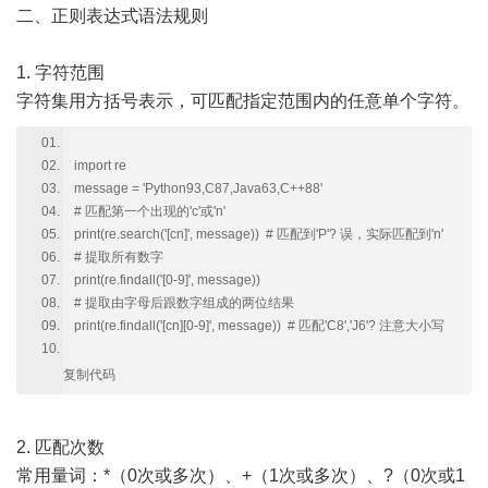
二、正则表达式语法规则
1. 字符范围
字符集用方括号表示，可匹配指定范围内的任意单个字符。
import re
message = 'Python93,C87,Java63,C++88'
# 匹配第一个出现的'c'或'n'
print(re.search('[cn]', message)) # 匹配到'P'? 误，实际匹配到'n'
# 提取所有数字
print(re.findall('[0-9]', message))
# 提取由字母后跟数字组成的两位结果
print(re.findall('[cn][0-9]', message)) # 匹配'C8','J6'? 注意大小写
复制代码
2. 匹配次数
常用量词：*（0次或多次）、+（1次或多次）、?（0次或1