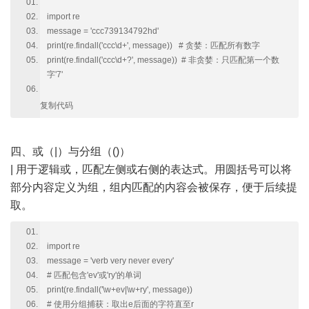
import re
message = 'ccc739134792hd'
print(re.findall('ccc\d+', message)) # 贪婪：匹配所有数字
print(re.findall('ccc\d+?', message)) # 非贪婪：只匹配第一个数
字'7'
复制代码
四、或（|）与分组（()）
| 用于逻辑或，匹配左侧或右侧的表达式。用圆括号可以将
部分内容定义为组，组内匹配的内容会被保存，便于后续提
取。
import re
message = 'verb very never every'
# 匹配包含'ev'或'ry'的单词
print(re.findall('\w+ev|\w+ry', message))
# 使用分组捕获：取出e后面的字符直至r