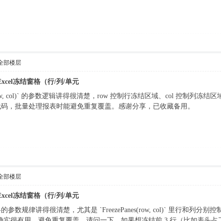
全部楼层
实现Excel冻结窗格（行/列/单元
es(row, col)` 的参数逻辑讲得很清楚，row 控制行冻结区域、col 
代码，批量处理报表时能避免重复覆盖。感谢分享，已收藏备用。
全部楼层
实现Excel冻结窗格（行/列/单元
规律讲得很清楚，尤其是 `FreezePanes(row, col)` 里行和
查询现有状态确实很有用，避免重复覆盖。请问一下，如果想冻结前 3 行（比如表头占