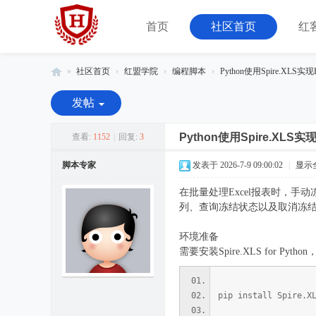
首页
社区首页
红
»
社区首页
›
红盟学院
›
编程脚本
›
Python使用Spire.XLS实
红
发帖
客
联
Python使用Spire.XLS
查看:
1152
|
回复:
3
盟
脚本专家
发表于 2026-7-9 09:00:02
|
显示
-
在批量处理Excel报表时，手
由
列、查询冻结状态以及取消冻
08
小
环境准备
需要安装Spire.XLS for
组
运
营
pip install Spire.X