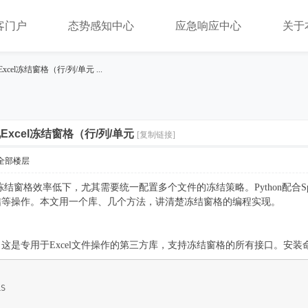
客门户
态势感知中心
应急响应中心
关于
现Excel冻结窗格（行/列/单元 ...
实现Excel冻结窗格（行/列/单元
[复制链接]
全部楼层
动冻结窗格效率低下，尤其需要统一配置多个文件的冻结策略。Python配合S
结等操作。本文用一个库、几个方法，讲清楚冻结窗格的编程实现。
 Python，这是专用于Excel文件操作的第三方库，支持冻结窗格的所有接口。安
LS