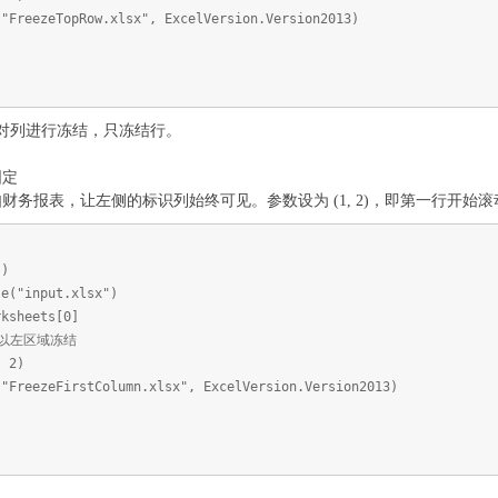
("FreezeTopRow.xlsx", ExcelVersion.Version2013)
对列进行冻结，只冻结行。
固定
财务报表，让左侧的标识列始终可见。参数设为 (1, 2)，即第一行开
()
le("input.xlsx")
rksheets[0]
列以左区域冻结
, 2)
("FreezeFirstColumn.xlsx", ExcelVersion.Version2013)