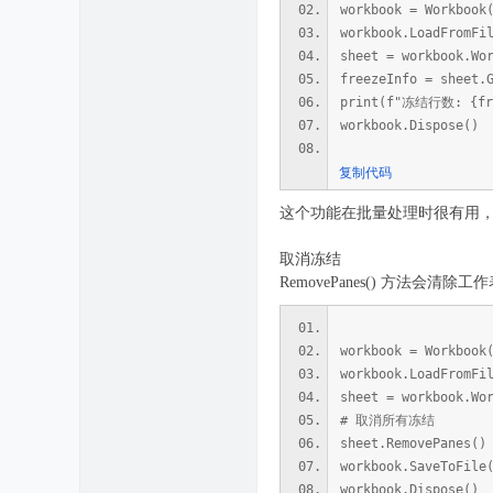
workbook = Workbook
workbook.LoadFromFi
sheet = workbook.Wo
freezeInfo = sheet.
print(f"冻结行数: {fr
workbook.Dispose()
复制代码
这个功能在批量处理时很有用
取消冻结
RemovePanes() 方
workbook = Workbook
workbook.LoadFromFi
sheet = workbook.Wo
# 取消所有冻结
sheet.RemovePanes()
workbook.SaveToFile
workbook.Dispose()