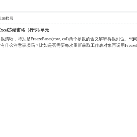
全部楼层
实现Excel冻结窗格（行/列/单元
晰，特别是FreezePanes(row, col)两个参数的含义解释得很
什么注意事项吗？比如是否需要每次重新获取工作表对象再调用FreezePa