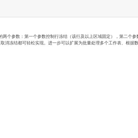
(row, col) 的两个参数：第一个参数控制行冻结（该行及以上区域固定）
及取消冻结都可轻松实现。进一步可以扩展为批量处理多个工作表、根据