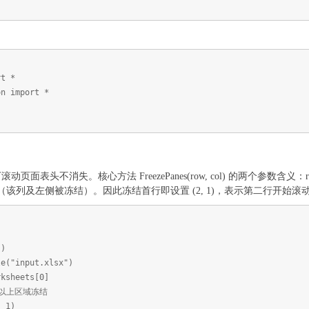
rt *
on import *
页面表头不消失。核心方法 FreezePanes(row, col) 的两个参数
动（该列及左侧被冻结）。因此冻结首行即设置 (2, 1)，表示第二行开始
()
le("input.xlsx")
rksheets[0]
列以上区域冻结
, 1)