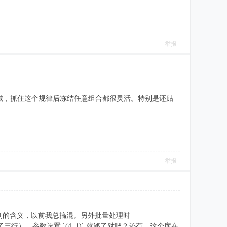
举报
控制列冻结区域，抓住这个规律后冻结任意组合都很灵活。特别是还贴
举报
列分别控制的含义，以前我总搞混。另外批量处理时
了三行），参数设置 `(4, 1)` 就够了对吧？还有，这个库在