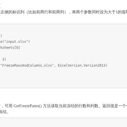
区
的标识列（比如前两行和前两列），将两个参数同时设为大于1的值即可。Free
()
le("input.xlsx")
rksheets[0]
, 3)
("FreezeRowsAndColumns.xlsx", ExcelVersion.Version2013)
可用 GetFreezePanes() 方法读取当前冻结的行数和列数。返回
冻结。