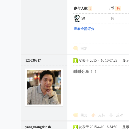
参与人数
1
i币
-16
90_
-16
查看全部评分
回复
120030317
发表于 2015-4-10 16:07:29
|
显
谢谢分享！！
回复
支持
反对
yangguangtiansh
发表于 2015-4-10 16:54:50
|
显