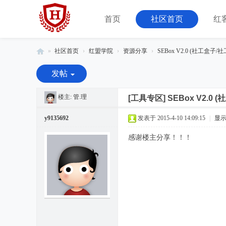
首页
社区首页
红
»
社区首页
›
红盟学院
›
资源分享
›
SEBox V2.0 (社工盒子/
红
发帖
客
联
楼主:
管.理
[工具专区]
SEBox V2.
盟
y9135692
发表于 2015-4-10 14:09:15
|
显
-
感谢楼主分享！！！
由
08
小
组
运
营