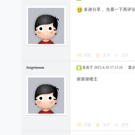
多谢分享， 先看一下再评
回复
支持
反对
forgetmoon
发表于 2015-4-10 17:13:10
|
显
谢谢谢楼主
回复
支持
反对