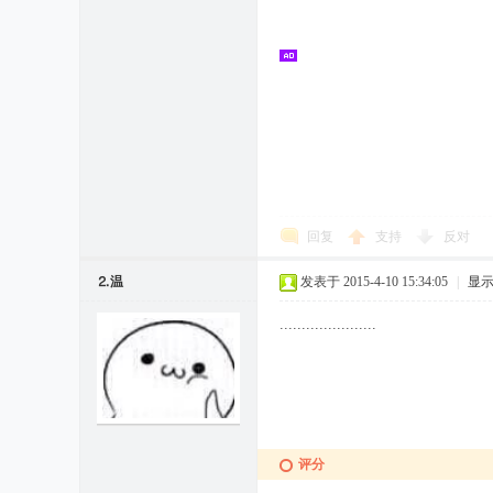
回复
支持
反对
⒉温
发表于 2015-4-10 15:34:05
|
显
......................
评分