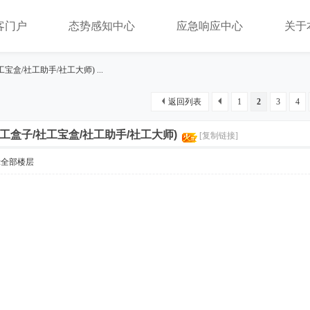
客门户
态势感知中心
应急响应中心
关于
社工宝盒/社工助手/社工大师) ...
返回列表
1
2
3
4
0 (社工盒子/社工宝盒/社工助手/社工大师)
[复制链接]
示全部楼层