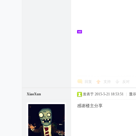
回复
支持
反对
XiaoXun
发表于 2015-5-21 18:53:51
|
显
感谢楼主分享