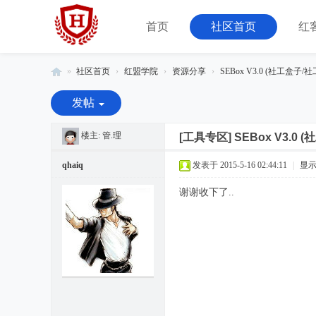
首页
社区首页
红
»
社区首页
›
红盟学院
›
资源分享
›
SEBox V3.0 (社工盒子/
红
发帖
客
联
楼主:
管.理
[工具专区]
SEBox V3.
盟
qhaiq
发表于 2015-5-16 02:44:11
|
显
-
谢谢收下了..
由
08
小
组
运
营