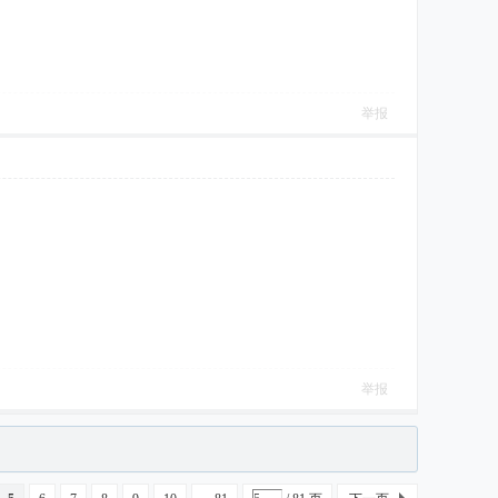
举报
举报