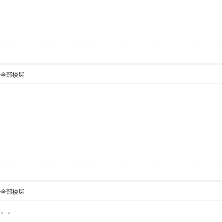
示全部楼层
示全部楼层
彩。。