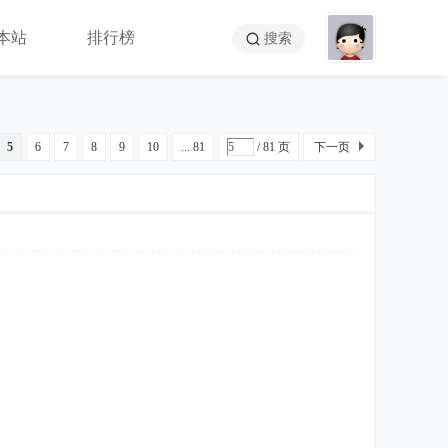
本站
排行榜
搜索
5
6
7
8
9
10
... 81
/ 81 页
下一页