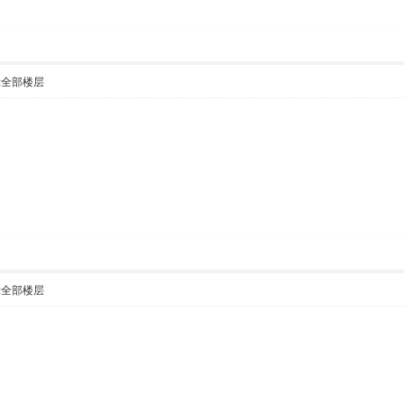
示全部楼层
示全部楼层