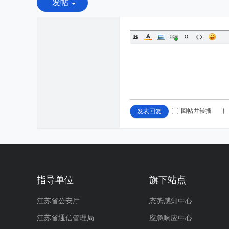
发帖
回帖并转播
发表回复
指导单位
旗下站点
江苏省公安厅
态势感知中心
江苏省通信管理局
应急响应中心