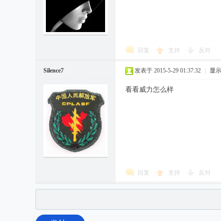
回复
支持
反对
Silence7
发表于 2015-5-29 01:37:32
|
显
看看威力怎么样
回复
支持
反对