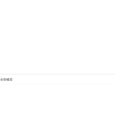
示全部楼层