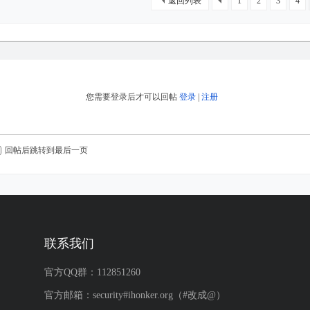
返回列表
1
2
3
4
您需要登录后才可以回帖
登录
|
注册
回帖后跳转到最后一页
联系我们
官方QQ群：112851260
官方邮箱：security#ihonker.org（#改成@）