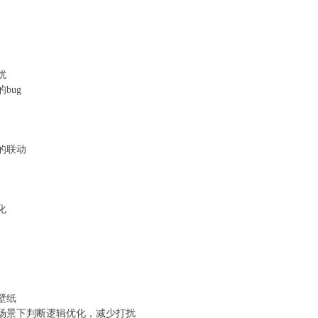
扰
bug
的联动
化
壁纸
场景下判断逻辑优化，减少打扰