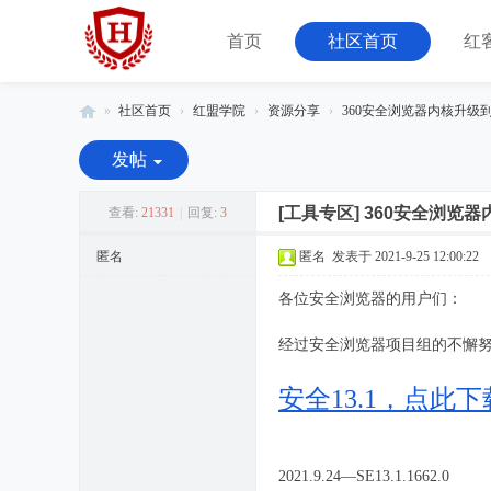
首页
社区首页
红
»
社区首页
›
红盟学院
›
资源分享
›
360安全浏览器内核升级到Chr
红
发帖
客
联
[工具专区]
360安全浏览器内
查看:
21331
|
回复:
3
盟
匿名
匿名
发表于 2021-9-25 12:00:22
-
各位安全浏览器的用户们：
由
08
经过安全浏览器项目组的不懈努
小
安全13.1，点此下
组
运
营
2021.9.24—SE13.1.1662.0