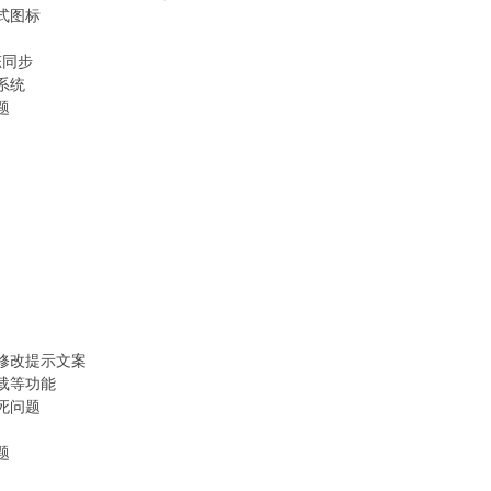
式图标
态同步
系统
题
修改提示文案
载等功能
死问题
题