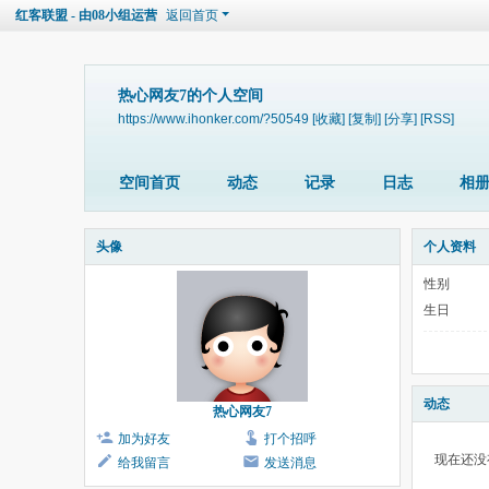
红客联盟 - 由08小组运营
返回首页
热心网友7的个人空间
https://www.ihonker.com/?50549
[收藏]
[复制]
[分享]
[RSS]
空间首页
动态
记录
日志
相
头像
个人资料
性别
生日
动态
热心网友7
加为好友
打个招呼
现在还没
给我留言
发送消息