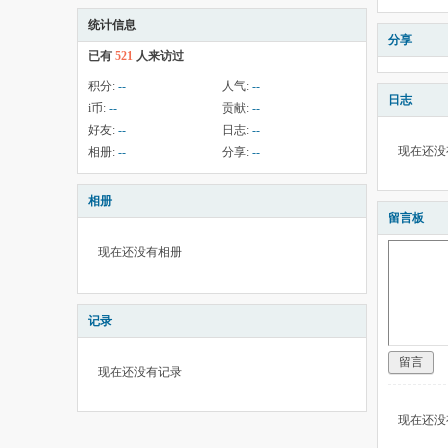
统计信息
分享
已有
521
人来访过
积分:
--
人气:
--
日志
i币:
--
贡献:
--
好友:
--
日志:
--
现在还没
相册:
--
分享:
--
相册
留言板
现在还没有相册
记录
留言
现在还没有记录
现在还没