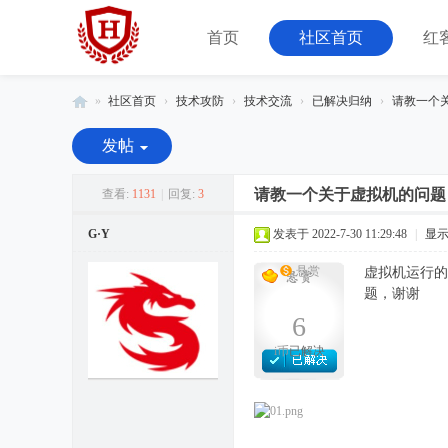
首页
社区首页
红
»
社区首页
›
技术攻防
›
技术交流
›
已解决归纳
›
请教一个
红
发帖
客
联
请教一个关于虚拟机的问题
查看:
1131
|
回复:
3
盟
G·Y
发表于 2022-7-30 11:29:48
|
显
-
悬赏
虚拟机运行的
由
题，谢谢
08
6
小
i币
已解决
组
运
营